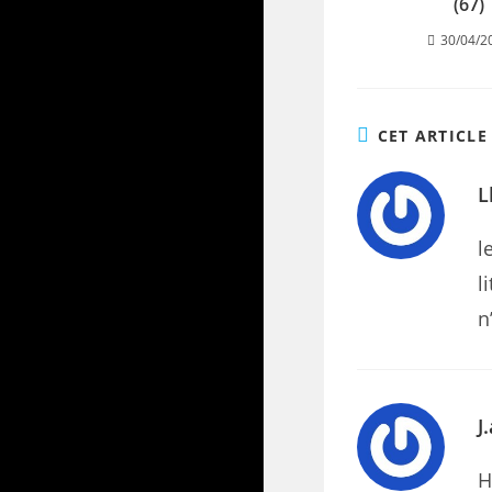
(67)
30/04/2
CET ARTICLE
L
l
l
n
J
H