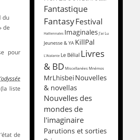
Fantastique
l du
Fantasy
Festival
» de
Imaginales
Halliennales
J'ai Lu
KillPal
Jeunesse & YA
Livres
se pour
Le Bélial
L'Atalante
& BD
Miscellanées
Mnémos
Nouvelles
MrLhisbei
L’odyssée
& novellas
la liste
Nouvelles des
mondes de
l'imaginaire
Parutions et sorties
’état de