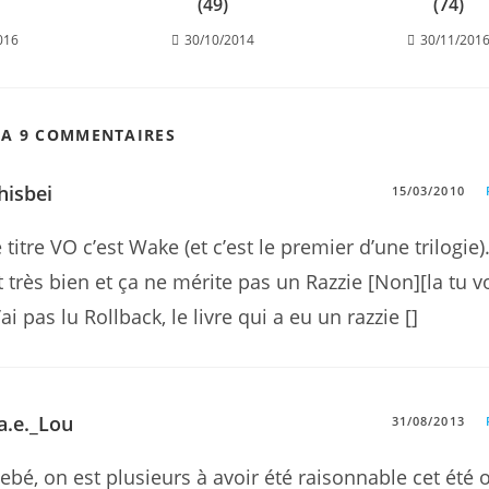
(49)
(74)
016
30/10/2014
30/11/201
 A 9 COMMENTAIRES
hisbei
15/03/2010
e titre VO c’est Wake (et c’est le premier d’une trilogie)
it très bien et ça ne mérite pas un Razzie [Non][la tu vo
’ai pas lu Rollback, le livre qui a eu un razzie []
.a.e._Lou
31/08/2013
ebé, on est plusieurs à avoir été raisonnable cet été 