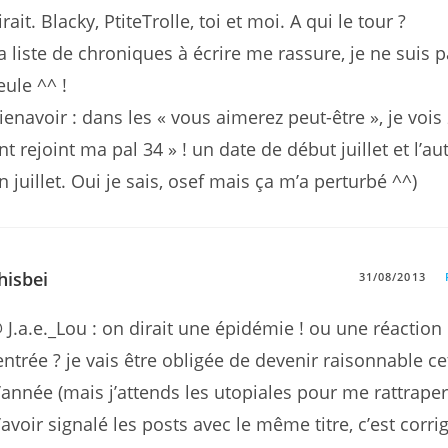
irait. Blacky, PtiteTrolle, toi et moi. A qui le tour ?
a liste de chroniques à écrire me rassure, je ne suis p
eule ^^ !
rienavoir : dans les « vous aimerez peut-être », je vois 
nt rejoint ma pal 34 » ! un date de début juillet et l’au
in juillet. Oui je sais, osef mais ça m’a perturbé ^^)
hisbei
31/08/2013
 J.a.e._Lou : on dirait une épidémie ! ou une réaction
entrée ? je vais être obligée de devenir raisonnable cet
’année (mais j’attends les utopiales pour me rattraper
’avoir signalé les posts avec le même titre, c’est corri