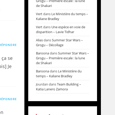
Grogu – Première escale : la lune
de Shakari
6
Vert
dans
Le Ministère du temps –
Kaliane Bradley
Vert
dans
Une espèce en voie de
disparition – Lavie Tidhar
Alias
dans
Summer Star Wars –
Grogu – Décollage
RÉPONDRE
Baroona
dans
Summer Star Wars –
. ça se
Grogu – Première escale : la lune
de Shakari
is] Je
Baroona
dans
Le Ministère du
temps – Kaliane Bradley
Jourdan
dans
Team Building –
Katia Lanero Zamora
RÉPONDRE
on