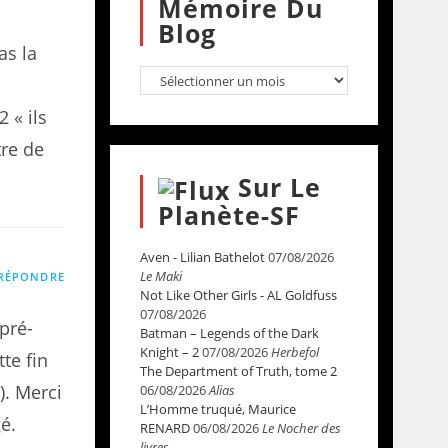
Mémoire Du
Blog
as la
2 « ils
tre de
Sur Le
Planète-SF
Aven - Lilian Bathelot
07/08/2026
Le Maki
RÉPONDRE
Not Like Other Girls - AL Goldfuss
07/08/2026
 pré-
Batman – Legends of the Dark
Knight – 2
07/08/2026
Herbefol
te fin
The Department of Truth, tome 2
). Merci
06/08/2026
Alias
L’Homme truqué, Maurice
gé.
RENARD
06/08/2026
Le Nocher des
livres