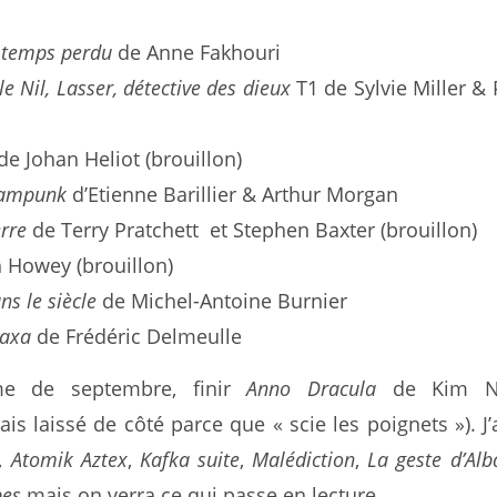
 temps perdu
de Anne Fakhouri
le Nil, Lasser, détective des dieux
T1 de Sylvie Miller & 
de Johan Heliot (brouillon)
eampunk
d’Etienne Barillier & Arthur Morgan
rre
de Terry Pratchett et Stephen Baxter (brouillon)
Howey (brouillon)
ns le siècle
de Michel-Antoine Burnier
raxa
de Frédéric Delmeulle
e de septembre, finir
Anno Dracula
de Kim N
 laissé de côté parce que « scie les poignets »). J’a
r,
Atomik Aztex
,
Kafka suite
,
Malédiction
,
La geste d’Alb
bes
mais on verra ce qui passe en lecture…