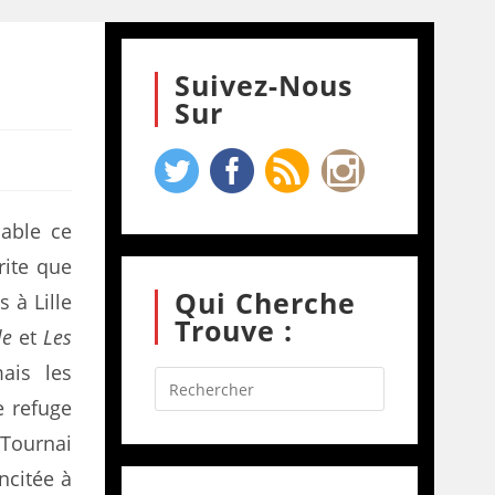
Suivez-Nous
Sur
nable ce
rite que
Qui Cherche
 à Lille
Trouve :
le
et
Les
ais les
e refuge
 Tournai
incitée à