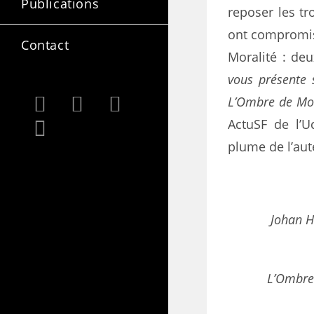
Publications
reposer les tr
ont compromis
Contact
Moralité : deu
vous présente
L’Ombre de Mon
ActuSF de l’U
plume de l’aut
Johan H
L’Ombre 