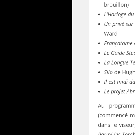
brouillon)
L’Horloge du
Un privé sur 
Ward
Françatome
Le Guide St
La Longue Te
Silo
de Hugh 
Il est midi da
Le projet Ab
Au programm
(commencé mais
dans le viseu
Parmi les Tom