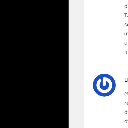
d
T
s
(
o
f
L
@
r
d
d