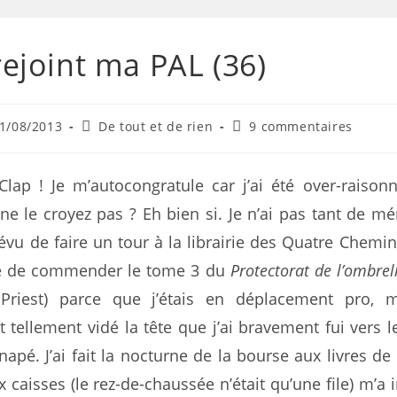
 rejoint ma PAL (36)
1/08/2013
De tout et de rien
9 commentaires
Clap ! Je m’autocongratule car j’ai été over-raison
ne le croyez pas ? Eh bien si. Je n’ai pas tant de mé
révu de faire un tour à la librairie des Quatre Chemins
ue de commender le tome 3 du
Protectorat de l’ombrel
riest) parce que j’étais en déplacement pro, m
 tellement vidé la tête que j’ai bravement fui vers l
apé. J’ai fait la nocturne de la bourse aux livres de
x caisses (le rez-de-chaussée n’était qu’une file) m’a 