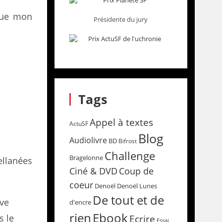
 que mon
Présidente du jury
Tags
Appel à textes
ActuSF
Blog
Audiolivre
BD
Bifrost
Challenge
Bragelonne
ellanées
Coup de
Ciné & DVD
coeur
Denoël
Denoël Lunes
De tout et de
ave
d'encre
rien
Ebook
s le
Ecrire
Essai