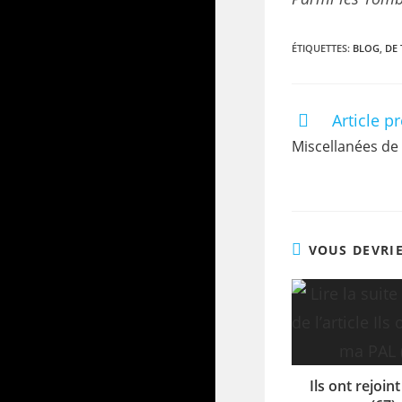
ÉTIQUETTES
:
BLOG
,
DE 
Article p
Miscellanées de 
VOUS DEVRI
Ils ont rejoi