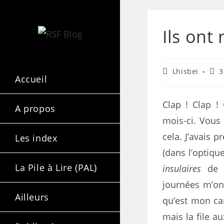
Ils ont
Lhisbei
3
Accueil
Clap ! Clap ! 
A propos
mois-ci. Vous 
cela. J’avais p
Les index
(dans l’optiq
La Pile à Lire (PAL)
insulaires
de P
journées m’ont
Ailleurs
qu’est mon can
mais la file au