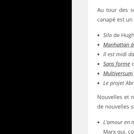
Au tour des s
canapé est un 
Silo
de Hug
Manhattan à 
Il est midi da
Sans forme
d
Multiversum
Le projet Ab
Nouvelles et n
de nouvelles s
L’amour en mi
Marx qui, c