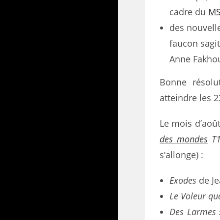
cadre du
MS
des nouvelle
faucon sagit
Anne Fakhour
Bonne résolu
atteindre les 2
Le mois d’août
des mondes
T
s’allonge) :
Exodes
de Je
Le Voleur qu
Des Larmes s