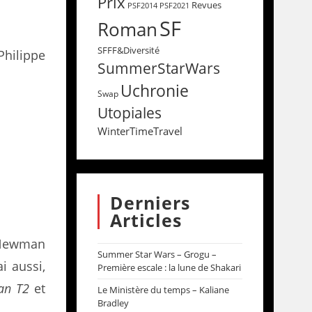
Prix
Revues
PSF2014
PSF2021
SF
Roman
SFFF&Diversité
Philippe
SummerStarWars
Uchronie
Swap
Utopiales
WinterTimeTravel
Derniers
Articles
ewman
Summer Star Wars – Grogu –
i aussi,
Première escale : la lune de Shakari
an T2
et
Le Ministère du temps – Kaliane
Bradley