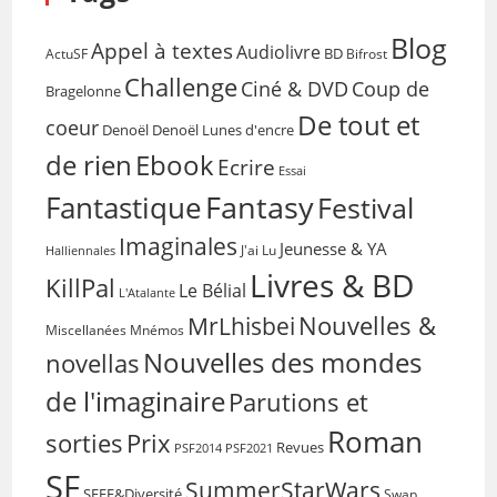
Blog
Appel à textes
Audiolivre
BD
Bifrost
ActuSF
Challenge
Coup de
Ciné & DVD
Bragelonne
De tout et
coeur
Denoël
Denoël Lunes d'encre
de rien
Ebook
Ecrire
Essai
Fantasy
Fantastique
Festival
Imaginales
Jeunesse & YA
Halliennales
J'ai Lu
Livres & BD
KillPal
Le Bélial
L'Atalante
Nouvelles &
MrLhisbei
Miscellanées
Mnémos
Nouvelles des mondes
novellas
de l'imaginaire
Parutions et
Roman
sorties
Prix
Revues
PSF2014
PSF2021
SF
SummerStarWars
SFFF&Diversité
Swap