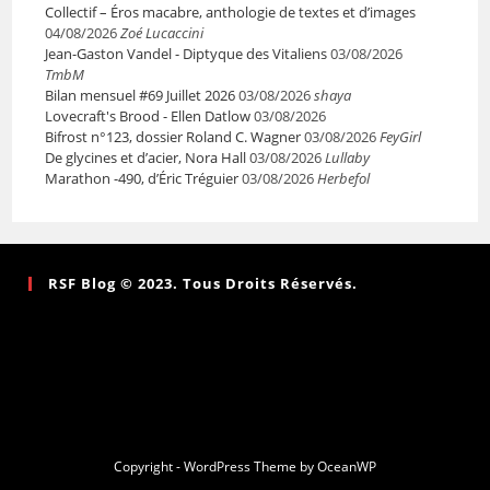
Collectif – Éros macabre, anthologie de textes et d’images
04/08/2026
Zoé Lucaccini
Jean-Gaston Vandel - Diptyque des Vitaliens
03/08/2026
TmbM
Bilan mensuel #69 Juillet 2026
03/08/2026
shaya
Lovecraft's Brood - Ellen Datlow
03/08/2026
Bifrost n°123, dossier Roland C. Wagner
03/08/2026
FeyGirl
De glycines et d’acier, Nora Hall
03/08/2026
Lullaby
Marathon -490, d’Éric Tréguier
03/08/2026
Herbefol
RSF Blog © 2023. Tous Droits Réservés.
Copyright - WordPress Theme by OceanWP