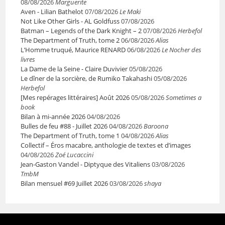
08/08/2026
Marguerite
Aven - Lilian Bathelot
07/08/2026
Le Maki
Not Like Other Girls - AL Goldfuss
07/08/2026
Batman – Legends of the Dark Knight – 2
07/08/2026
Herbefol
The Department of Truth, tome 2
06/08/2026
Alias
L’Homme truqué, Maurice RENARD
06/08/2026
Le Nocher des
livres
La Dame de la Seine - Claire Duvivier
05/08/2026
Le dîner de la sorcière, de Rumiko Takahashi
05/08/2026
Herbefol
[Mes repérages littéraires] Août 2026
05/08/2026
Sometimes a
book
Bilan à mi-année 2026
04/08/2026
Bulles de feu #88 - Juillet 2026
04/08/2026
Baroona
The Department of Truth, tome 1
04/08/2026
Alias
Collectif – Éros macabre, anthologie de textes et d’images
04/08/2026
Zoé Lucaccini
Jean-Gaston Vandel - Diptyque des Vitaliens
03/08/2026
TmbM
Bilan mensuel #69 Juillet 2026
03/08/2026
shaya