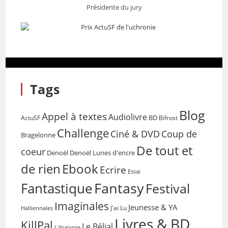
Présidente du jury
Tags
Blog
Appel à textes
Audiolivre
BD
Bifrost
ActuSF
Challenge
Coup de
Ciné & DVD
Bragelonne
De tout et
coeur
Denoël
Denoël Lunes d'encre
de rien
Ebook
Ecrire
Essai
Fantasy
Fantastique
Festival
Imaginales
Jeunesse & YA
Halliennales
J'ai Lu
Livres & BD
KillPal
Le Bélial
L'Atalante