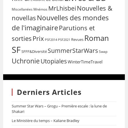
Nouvelles &
MrLhisbei
Miscellanées
Mnémos
Nouvelles des mondes
novellas
de l'imaginaire
Parutions et
Roman
sorties
Prix
Revues
PSF2014
PSF2021
SF
SummerStarWars
SFFF&Diversité
Swap
Uchronie
Utopiales
WinterTimeTravel
Derniers Articles
Summer Star Wars – Grogu – Première escale : la lune de
Shakari
Le Ministère du temps – Kaliane Bradley