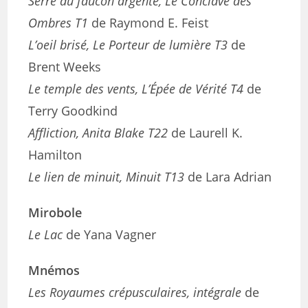
Serre du faucon argenté, Le Conclave des
Ombres T1
de Raymond E. Feist
L’oeil brisé, Le Porteur de lumière T3
de
Brent Weeks
Le temple des vents, L’Épée de Vérité T4
de
Terry Goodkind
Affliction, Anita Blake T22
de Laurell K.
Hamilton
Le lien de minuit, Minuit T13
de Lara Adrian
Mirobole
Le Lac
de Yana Vagner
Mnémos
Les Royaumes crépusculaires, intégrale
de