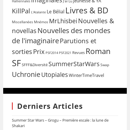
Imaginales
Jeunesse & YA
Halliennales
J'ai Lu
Livres & BD
KillPal
Le Bélial
L'Atalante
Nouvelles &
MrLhisbei
Miscellanées
Mnémos
Nouvelles des mondes
novellas
de l'imaginaire
Parutions et
Roman
sorties
Prix
Revues
PSF2014
PSF2021
SF
SummerStarWars
SFFF&Diversité
Swap
Uchronie
Utopiales
WinterTimeTravel
Derniers Articles
Summer Star Wars – Grogu – Première escale : la lune de
Shakari