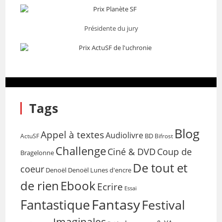
Présidente du jury
Tags
Blog
Appel à textes
Audiolivre
BD
Bifrost
ActuSF
Challenge
Coup de
Ciné & DVD
Bragelonne
De tout et
coeur
Denoël
Denoël Lunes d'encre
de rien
Ebook
Ecrire
Essai
Fantasy
Fantastique
Festival