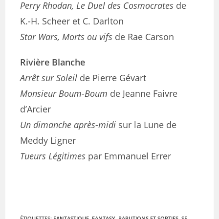
Perry Rhodan, Le Duel des Cosmocrates
de
K.-H. Scheer et C. Darlton
Star Wars, Morts ou vifs
de Rae Carson
Rivière Blanche
Arrêt sur Soleil
de Pierre Gévart
Monsieur Boum-Boum
de Jeanne Faivre
d’Arcier
Un dimanche après-midi
sur la Lune de
Meddy Ligner
Tueurs Légitimes
par Emmanuel Errer
ÉTIQUETTES
:
FANTASTIQUE
,
FANTASY
,
PARUTIONS ET SORTIES
,
SF