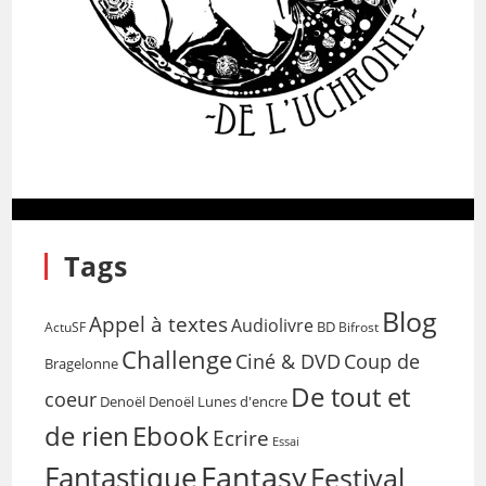
Tags
Blog
Appel à textes
Audiolivre
BD
Bifrost
ActuSF
Challenge
Coup de
Ciné & DVD
Bragelonne
De tout et
coeur
Denoël
Denoël Lunes d'encre
de rien
Ebook
Ecrire
Essai
Fantasy
Fantastique
Festival