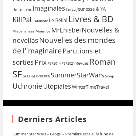
Imaginales
Jeunesse & YA
Halliennales
J'ai Lu
Livres & BD
KillPal
Le Bélial
L'Atalante
Nouvelles &
MrLhisbei
Miscellanées
Mnémos
Nouvelles des mondes
novellas
de l'imaginaire
Parutions et
Roman
sorties
Prix
Revues
PSF2014
PSF2021
SF
SummerStarWars
SFFF&Diversité
Swap
Uchronie
Utopiales
WinterTimeTravel
Derniers Articles
Summer Star Wars – Grogu – Première escale : la lune de