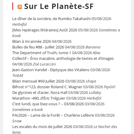
Sur Le Planète-SF
Le dîner de la sorcière, de Rumiko Takahashi
05/08/2026
Herbefol
[Mes repérages littéraires] Août 2026
05/08/2026
Sometimes a
book
Bilan à mi-année 2026
04/08/2026
Bulles de feu #88 - Juillet 2026
04/08/2026
Baroona
The Department of Truth, tome 1
04/08/2026
Alias
Collectif – Éros macabre, anthologie de textes et d’images
04/08/2026
Zoé Lucaccini
Jean-Gaston Vandel - Diptyque des Vitaliens
03/08/2026
TmbM
Bilan mensuel #69 Juillet 2026
03/08/2026
shaya
Bifrost n°123, dossier Roland C. Wagner
03/08/2026
FeyGirl
De glycines et d’acier, Nora Hall
03/08/2026
Lullaby
Marathon -490, d’Éric Tréguier
03/08/2026
Herbefol
C’est lundi, que lisez-vous ? – 03/08/2026
03/08/2026
Sometimes a book
PAI2026 – Lame de la Forêt – Charlène Lefèvre
03/08/2026
Snow
Les escales du mois de juillet 2026
03/08/2026
Le Nocher des
livres