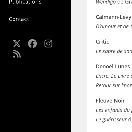
Wendigo
de Gr
Publications
Calmann-Levy
Contact
D’amour et de s
Critic
Le sabre de sa
Denoël Lunes 
Encre, Le Livre 
Retour sur l’ho
Fleuve Noir
Les enfants du 
Le guérisseur
d