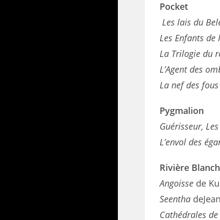
Pocket
Les lais du Be
Les Enfants de 
La Trilogie du 
L’Agent des om
La nef des fous
Pygmalion
Guérisseur,
Les
L’envol des éga
Rivière Blanc
Angoisse
de Kur
Seentha
deJean
Cathédrales d