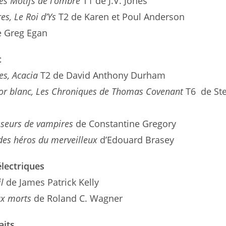
Les Motifs de l’ombre
T1 de J.V. Jones
es, Le Roi d’Ys
T2 de Karen et Poul Anderson
e Greg Egan
c
es, Acacia
T2 de David Anthony Durham
or blanc, L
es Chroniques de Thomas Covenant
T6 de St
seurs de vampires
de Constantine Gregory
des héros du merveilleux
d’Edouard Brasey
lectriques
l
de James Patrick Kelly
ux morts
de Roland C. Wagner
aits