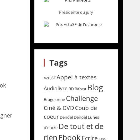
Présidente du jury
Tags
Appel à textes
ActuSF
ook
Blog
Audiolivre
BD
Bifrost
Challenge
Bragelonne
Coup de
Ciné & DVD
agner
coeur
Denoël
Denoël Lunes
De tout et de
d'encre
rien
Ebook
Ecrire
Essai