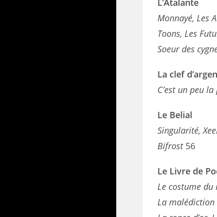
L’Atalante
Monnayé, Les 
Toons, Les Fut
Soeur des cygn
La clef d’arge
C’est un peu la 
Le Belial
Singularité, Xe
Bifrost
56
Le Livre de P
Le costume du
La malédiction