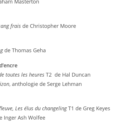
aham Masterton
ang frais
de Christopher Moore
ng
de Thomas Geha
d’encre
de toutes les heures
T2 de Hal Duncan
rizon
, anthologie de Serge Lehman
fleuve, Les élus du changeling
T1 de Greg Keyes
e Inger Ash Wolfee