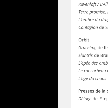
Ravenloft / L’A
Terre promise, 
L’ombre du dr
Contagion
de S
Orbit
Graceling
de Kr
Elantris
de Br
L’épée des omb
Le roi corbeau
L’âge du chaos
Presses de la 
Déluge
de Ste