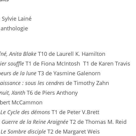
 Sylvie Lainé
anthologie
né, Anita Blake
T10 de Laurell K. Hamilton
ier souffle
T1 de Fiona McIntosh T1 de Karen Travis
oeurs de la lune
T3 de Yasmine Galenorn
issance : sous les cendres
de Timothy Zahn
nuit, Xanth
T6 de Piers Anthony
obert McCammon
 Le Cycle des démons
T1 de Peter V.Brett
a Guerre de la Reine Araignée
T2 de Thomas M. Reid
 Le Sombre disciple
T2 de Margaret Weis