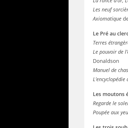
La ronce d’or, 
Les neuf sorcièr
Axiomatique
d
Le Pré au cler
Terres étrangèr
Le pouvoir de l’
Donaldson
Manuel de chas
L’encyclopédie 
Les moutons é
Regarde le solei
Poupée aux ye
Les trois souh