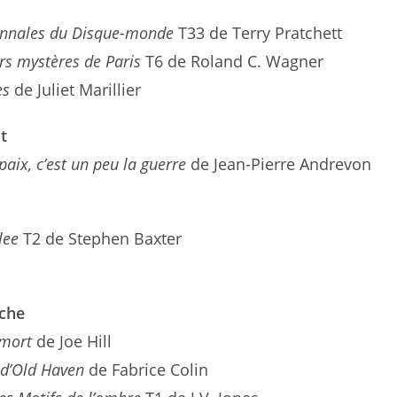
Annales du Disque-monde
T33 de Terry Pratchett
urs mystères de Paris
T6 de Roland C. Wagner
es
de Juliet Marillier
nt
paix, c’est un peu la guerre
de Jean-Pierre Andrevon
elee
T2 de Stephen Baxter
oche
 mort
de Joe Hill
 d’Old Haven
de Fabrice Colin