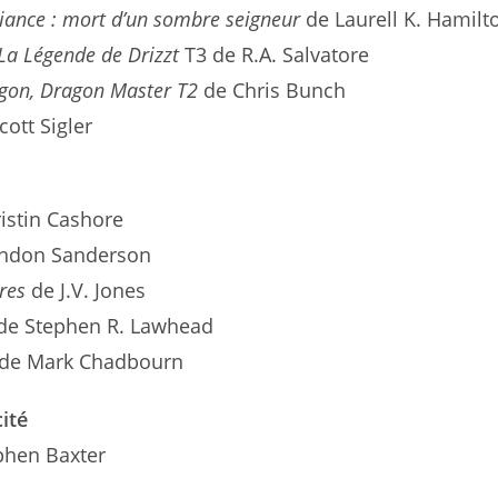
lliance : mort d’un sombre seigneur
de Laurell K. Hamilt
La Légende de Drizzt
T3 de R.A. Salvatore
agon,
Dragon Master T2
de Chris Bunch
cott Sigler
istin Cashore
andon Sanderson
res
de J.V. Jones
de Stephen R. Lawhead
de Mark Chadbourn
cité
phen Baxter