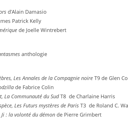
hors
d’Alain Damasio
ames Patrick Kelly
imérique
de Joelle Wintrebert
fantasmes
anthologie
nèbres, Les Annales de la Compagnie noire
T9 de Glen C
dzilla
de Fabrice Colin
rt, La Communauté du Sud
T8 de Charlaine Harris
espèce, Les Futurs mystères de Paris
T3 de Roland C. W
 Ji : la volonté du démon
de Pierre Grimbert