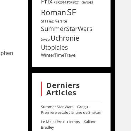
Prix
Revues
PSF2014
PSF2021
SF
Roman
SFFF&Diversité
SummerStarWars
Uchronie
Swap
Utopiales
ephen
WinterTimeTravel
Derniers
Articles
Summer Star Wars – Grogu –
Première escale : la lune de Shakari
Le Ministère du temps – Kaliane
Bradley