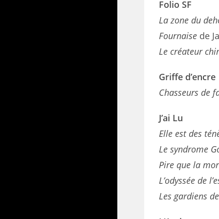
Folio SF
La zone du de
Fournaise
de J
Le créateur ch
Griffe d’encre
Chasseurs de 
J’ai Lu
Elle est des té
Le syndrome Go
Pire que la mo
L’odyssée de l’
Les gardiens de