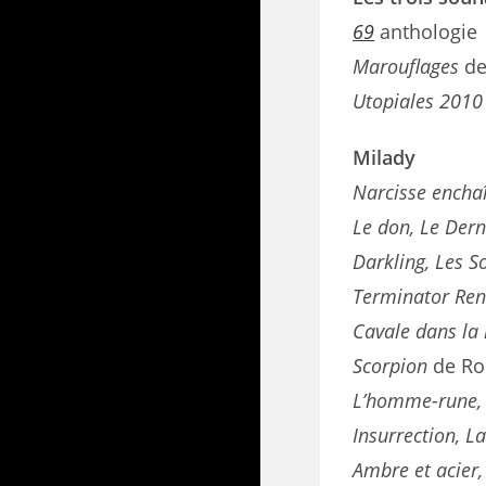
69
anthologie
Marouflages
de
Utopiales 2010
Milady
Narcisse enchaî
Le don, Le Dern
Darkling, Les S
Terminator Rena
Cavale dans la 
Scorpion
de R
L’homme-rune,
Insurrection, L
Ambre et acier,