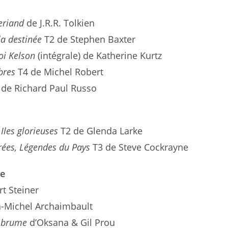
leriand
de J.R.R. Tolkien
la destinée
T2 de Stephen Baxter
roi Kelson
(intégrale) de Katherine Kurtz
bres
T4 de Michel Robert
de Richard Paul Russo
 Iles glorieuses
T2 de Glenda Larke
rées,
Légendes du Pays
T3 de Steve Cockrayne
he
t Steiner
-Michel Archaimbault
e brume
d’Oksana & Gil Prou