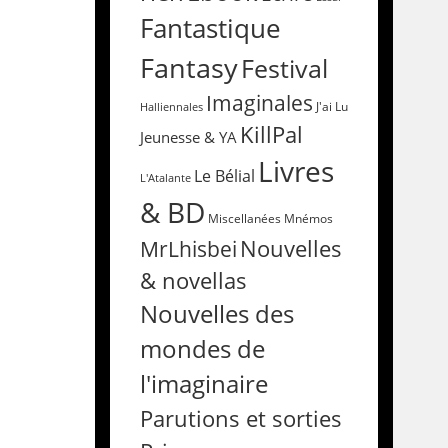
Fantastique
Fantasy
Festival
Imaginales
Halliennales
J'ai Lu
KillPal
Jeunesse & YA
Livres
Le Bélial
L'Atalante
& BD
Miscellanées
Mnémos
Nouvelles
MrLhisbei
& novellas
Nouvelles des
mondes de
l'imaginaire
Parutions et sorties