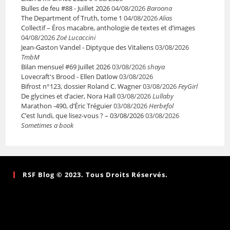
Bulles de feu #88 - Juillet 2026
04/08/2026
Baroona
The Department of Truth, tome 1
04/08/2026
Alias
Collectif – Éros macabre, anthologie de textes et d’images
04/08/2026
Zoé Lucaccini
Jean-Gaston Vandel - Diptyque des Vitaliens
03/08/2026
TmbM
Bilan mensuel #69 Juillet 2026
03/08/2026
shaya
Lovecraft's Brood - Ellen Datlow
03/08/2026
Bifrost n°123, dossier Roland C. Wagner
03/08/2026
FeyGirl
De glycines et d’acier, Nora Hall
03/08/2026
Lullaby
Marathon -490, d’Éric Tréguier
03/08/2026
Herbefol
C’est lundi, que lisez-vous ? – 03/08/2026
03/08/2026
Sometimes a book
RSF Blog © 2023. Tous Droits Réservés.