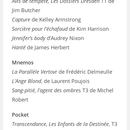
Avis de tempête, Les Dossiers Dresden
T1 de
Jim Butcher
Capture
de Kelley Armstrong
Sorcière pour l’échafaud
de Kim Harrison
Jennifer’s body
d’Audrey Nixon
Hanté
de James Herbert
Mnemos
La Parallèle Vertovr
de Frédéric Delmeulle
L’Ange Blond
, de Laurent Poujois
Sang-pitié, l’agent des ombre
s T3 de Michel
Robert
Pocket
Transcendance, Les Enfants de la Destinée
, T3