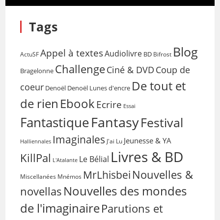
Tags
Blog
Appel à textes
Audiolivre
BD
Bifrost
ActuSF
Challenge
Coup de
Ciné & DVD
Bragelonne
De tout et
coeur
Denoël
Denoël Lunes d'encre
de rien
Ebook
Ecrire
Essai
Fantasy
Fantastique
Festival
Imaginales
Jeunesse & YA
Halliennales
J'ai Lu
Livres & BD
KillPal
Le Bélial
L'Atalante
Nouvelles &
MrLhisbei
Miscellanées
Mnémos
Nouvelles des mondes
novellas
de l'imaginaire
Parutions et