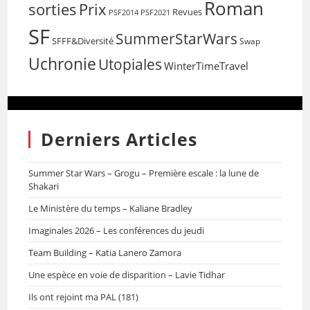
Roman
sorties
Prix
Revues
PSF2014
PSF2021
SF
SummerStarWars
SFFF&Diversité
Swap
Uchronie
Utopiales
WinterTimeTravel
Derniers Articles
Summer Star Wars – Grogu – Première escale : la lune de
Shakari
Le Ministère du temps – Kaliane Bradley
Imaginales 2026 – Les conférences du jeudi
Team Building – Katia Lanero Zamora
Une espèce en voie de disparition – Lavie Tidhar
Ils ont rejoint ma PAL (181)