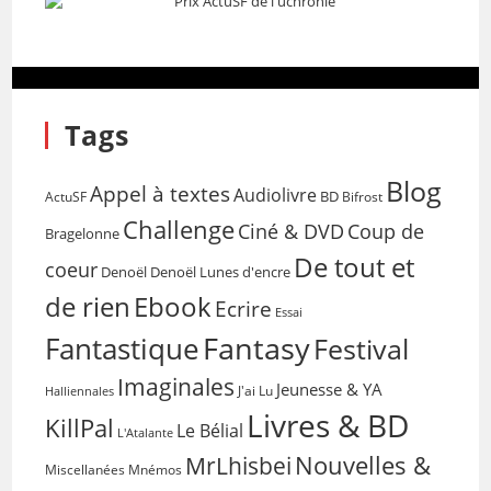
Tags
Blog
Appel à textes
Audiolivre
BD
Bifrost
ActuSF
Challenge
Coup de
Ciné & DVD
Bragelonne
De tout et
coeur
Denoël
Denoël Lunes d'encre
de rien
Ebook
Ecrire
Essai
Fantasy
Fantastique
Festival
Imaginales
Jeunesse & YA
Halliennales
J'ai Lu
Livres & BD
KillPal
Le Bélial
L'Atalante
Nouvelles &
MrLhisbei
Miscellanées
Mnémos