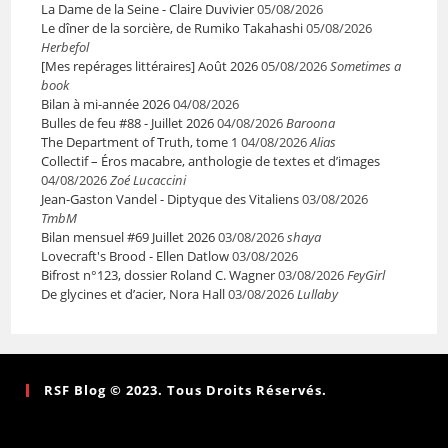
La Dame de la Seine - Claire Duvivier
05/08/2026
Le dîner de la sorcière, de Rumiko Takahashi
05/08/2026
Herbefol
[Mes repérages littéraires] Août 2026
05/08/2026
Sometimes a
book
Bilan à mi-année 2026
04/08/2026
Bulles de feu #88 - Juillet 2026
04/08/2026
Baroona
The Department of Truth, tome 1
04/08/2026
Alias
Collectif – Éros macabre, anthologie de textes et d’images
04/08/2026
Zoé Lucaccini
Jean-Gaston Vandel - Diptyque des Vitaliens
03/08/2026
TmbM
Bilan mensuel #69 Juillet 2026
03/08/2026
shaya
Lovecraft's Brood - Ellen Datlow
03/08/2026
Bifrost n°123, dossier Roland C. Wagner
03/08/2026
FeyGirl
De glycines et d’acier, Nora Hall
03/08/2026
Lullaby
RSF Blog © 2023. Tous Droits Réservés.