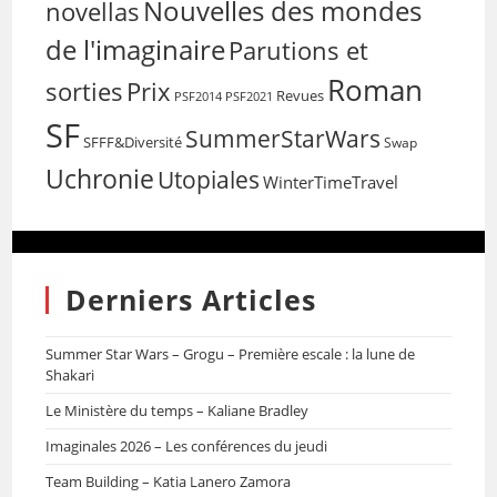
Nouvelles des mondes
novellas
de l'imaginaire
Parutions et
Roman
sorties
Prix
Revues
PSF2014
PSF2021
SF
SummerStarWars
SFFF&Diversité
Swap
Uchronie
Utopiales
WinterTimeTravel
Derniers Articles
Summer Star Wars – Grogu – Première escale : la lune de
Shakari
Le Ministère du temps – Kaliane Bradley
Imaginales 2026 – Les conférences du jeudi
Team Building – Katia Lanero Zamora