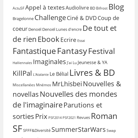
Blog
Appel à textes
Audiolivre
BD
Bifrost
ActuSF
Challenge
Coup de
Ciné & DVD
Bragelonne
De tout et
coeur
Denoël
Denoël Lunes d'encre
de rien
Ebook
Ecrire
Essai
Fantasy
Fantastique
Festival
Imaginales
Jeunesse & YA
Halliennales
J'ai Lu
Livres & BD
KillPal
Le Bélial
L'Atalante
Nouvelles &
MrLhisbei
Miscellanées
Mnémos
Nouvelles des mondes
novellas
de l'imaginaire
Parutions et
Roman
sorties
Prix
Revues
PSF2014
PSF2021
SF
SummerStarWars
SFFF&Diversité
Swap