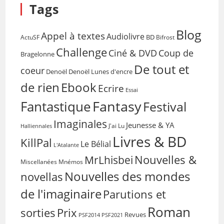
Tags
Blog
Appel à textes
Audiolivre
BD
Bifrost
ActuSF
Challenge
Coup de
Ciné & DVD
Bragelonne
De tout et
coeur
Denoël
Denoël Lunes d'encre
de rien
Ebook
Ecrire
Essai
Fantasy
Fantastique
Festival
Imaginales
Jeunesse & YA
Halliennales
J'ai Lu
Livres & BD
KillPal
Le Bélial
L'Atalante
Nouvelles &
MrLhisbei
Miscellanées
Mnémos
Nouvelles des mondes
novellas
de l'imaginaire
Parutions et
Roman
sorties
Prix
Revues
PSF2014
PSF2021