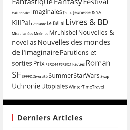
Fantasy
Fantastique
Festival
Imaginales
Jeunesse & YA
Halliennales
J'ai Lu
Livres & BD
KillPal
Le Bélial
L'Atalante
Nouvelles &
MrLhisbei
Miscellanées
Mnémos
Nouvelles des mondes
novellas
de l'imaginaire
Parutions et
Roman
sorties
Prix
Revues
PSF2014
PSF2021
SF
SummerStarWars
SFFF&Diversité
Swap
Uchronie
Utopiales
WinterTimeTravel
Derniers Articles