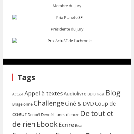
Membre du jury
Présidente du jury
Tags
Blog
Appel à textes
Audiolivre
BD
Bifrost
ActuSF
Challenge
Coup de
Ciné & DVD
Bragelonne
De tout et
coeur
Denoël
Denoël Lunes d'encre
de rien
Ebook
Ecrire
Essai