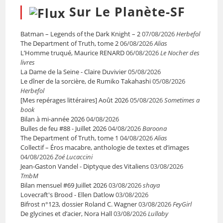
Sur Le Planète-SF
Batman – Legends of the Dark Knight – 2
07/08/2026
Herbefol
The Department of Truth, tome 2
06/08/2026
Alias
L’Homme truqué, Maurice RENARD
06/08/2026
Le Nocher des
livres
La Dame de la Seine - Claire Duvivier
05/08/2026
Le dîner de la sorcière, de Rumiko Takahashi
05/08/2026
Herbefol
[Mes repérages littéraires] Août 2026
05/08/2026
Sometimes a
book
Bilan à mi-année 2026
04/08/2026
Bulles de feu #88 - Juillet 2026
04/08/2026
Baroona
The Department of Truth, tome 1
04/08/2026
Alias
Collectif – Éros macabre, anthologie de textes et d’images
04/08/2026
Zoé Lucaccini
Jean-Gaston Vandel - Diptyque des Vitaliens
03/08/2026
TmbM
Bilan mensuel #69 Juillet 2026
03/08/2026
shaya
Lovecraft's Brood - Ellen Datlow
03/08/2026
Bifrost n°123, dossier Roland C. Wagner
03/08/2026
FeyGirl
De glycines et d’acier, Nora Hall
03/08/2026
Lullaby