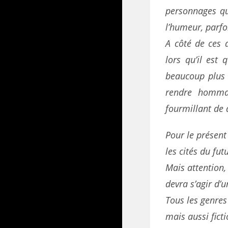
personnages qu’
l’humeur, parfo
A côté de ces d
lors qu’il est 
beaucoup plus c
rendre hommag
fourmillant de 
Pour le présent
les cités du fut
Mais attention, 
devra s’agir d’
Tous les genres 
mais aussi fic