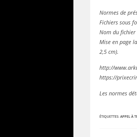
Normes de prés
Fichiers sous f
Nom du fichier 
Mise en page la
2,5 cm).
http://www.ark
https://prixecr
Les normes déta
ÉTIQUETTES
:
APPEL À T