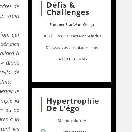
Défis &
cadres de
Challenges
en train
Summer Star Wars Grogu
ion, qui
Du 21 juin au 23 septembre inclus
périales
Déposez vos chroniques dans
allard à
LA BOITE A LIENS
 « Blade
t-ils de
films.
erger le
Hypertrophie
emple la
De L’égo
er ou de
res à la
Membre du jury
tant les