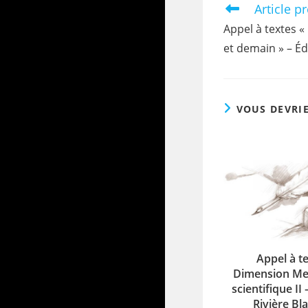
Article p
Appel à textes «
et demain » – Éd
VOUS DEVRI
Appel à t
Dimension Mer
scientifique II 
Rivière Bl