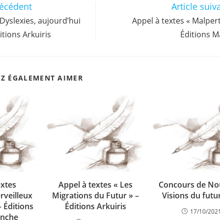
récédent
Article suiv
 Dyslexies, aujourd’hui
Appel à textes « Malpert
itions Arkuiris
Éditions M
EZ ÉGALEMENT AIMER
extes
Appel à textes « Les
Concours de No
veilleux
Migrations du Futur » –
Visions du futu
– Éditions
Éditions Arkuiris
17/10/202
anche