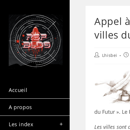
Appel à
villes 
Lhisbei
Accueil
A propos
du Futur ». Le 
Les index
Les villes sont