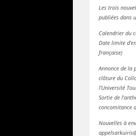
Les trois nouve
publiées dans u
Calendrier du c
Date limite d’e
française)
Annonce de la p
clôture du Coll
l’Université Tou
Sortie de l’ant
concomitance av
Nouvelles à env
appelsarkuiri