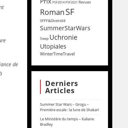
Prix
Revues
PSF2014
PSF2021
nt
SF
Roman
SFFF&Diversité
SummerStarWars
Uchronie
Swap
ure
Utopiales
WinterTimeTravel
séance de
à
Derniers
Articles
Summer Star Wars – Grogu –
Première escale : la lune de Shakari
Le Ministère du temps – Kaliane
Bradley