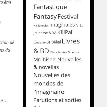
ra être
Fantastique
Fantasy
Festival
e
Imaginales
Halliennales
J'ai Lu
KillPal
Jeunesse & YA
Livres
ction de
Le Bélial
L'Atalante
& BD
ins du
Miscellanées
Mnémos
Nouvelles
MrLhisbei
& novellas
Nouvelles des
mondes de
l'imaginaire
Parutions et sorties
ur ».