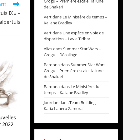
Grogu – Première escale : la lune
ant
de Shakari
uis IX » –
Vert
dans
Le Ministère du temps –
alpertuis
Kaliane Bradley
Vert
dans
Une espèce en voie de
disparition – Lavie Tidhar
Alias
dans
Summer Star Wars –
Grogu – Décollage
Baroona
dans
Summer Star Wars –
Grogu – Première escale : la lune
de Shakari
Baroona
dans
Le Ministère du
temps – Kaliane Bradley
Jourdan
dans
Team Building –
Katia Lanero Zamora
uvelles
r 2022
1