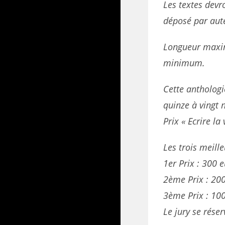
Les textes devr
déposé par aut
Longueur maxim
minimum.
Cette anthologi
quinze à vingt 
Prix « Ecrire la v
Les trois meill
1er Prix : 300 
2ème Prix : 20
3ème Prix : 10
Le jury se réser