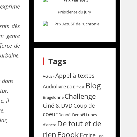
n exprime
Présidente du jury
dents dès
un genre
fforce de
rbaine,
Tags
Appel à textes
ActuSF
t dans
Blog
Audiolivre
BD
Bifrost
tur.
Challenge
Bragelonne
e, il
Coup de
Ciné & DVD
ue.
coeur
Denoël
Denoël Lunes
lar,
De tout et de
d'encre
rien
Ebook
Ecrire
Essai