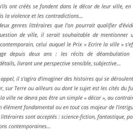
ils ont créés se fondent dans le décor de leur ville, e
is la violence et les contradictions…
eux genres littéraires que l’on pourrait qualifier d’évi
question de ville, il serait souhaitable de mentionner 
ontemporain, celui auquel le Prix « Ecrire la ville » s’e
e depuis deux ans : les récits de déambulation u
détails, livrant une perspective sensible, subjective…
 appel, il s’agira d’imaginer des histoires qui se déroulen
ur, sur Terre ou ailleurs ou dont le sujet est les cités du fu
la ville ne devra pas être un simple « décor », au contrair
un élément fondamental ou en tout cas majeur de l’intrig
littéraires sont acceptés : science-fiction, fantastique, po
tions contemporaines…