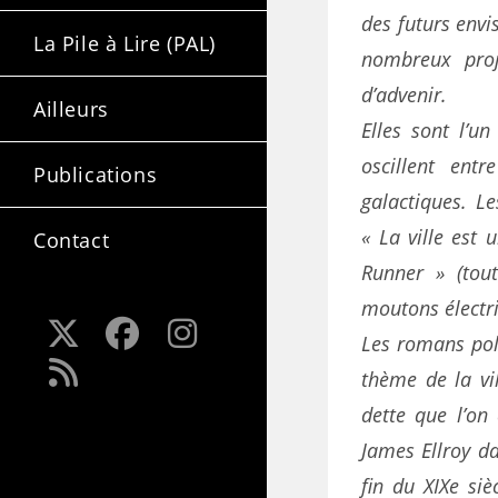
des futurs envi
La Pile à Lire (PAL)
nombreux proj
d’advenir.
Ailleurs
Elles sont l’u
oscillent ent
Publications
galactiques. L
« La ville est
Contact
Runner » (tou
moutons électriq
Les romans pol
thème de la vi
dette que l’on
James Ellroy d
fin du XIXe si