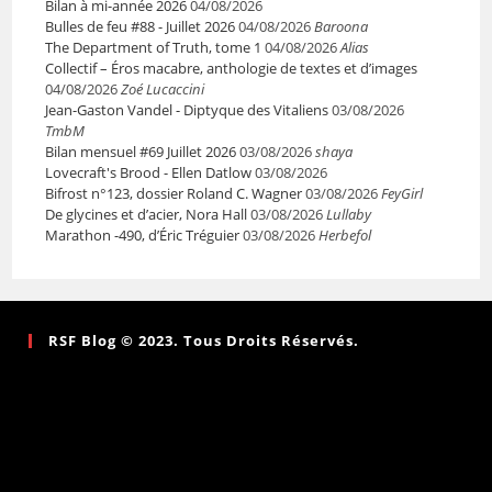
Bilan à mi-année 2026
04/08/2026
Bulles de feu #88 - Juillet 2026
04/08/2026
Baroona
The Department of Truth, tome 1
04/08/2026
Alias
Collectif – Éros macabre, anthologie de textes et d’images
04/08/2026
Zoé Lucaccini
Jean-Gaston Vandel - Diptyque des Vitaliens
03/08/2026
TmbM
Bilan mensuel #69 Juillet 2026
03/08/2026
shaya
Lovecraft's Brood - Ellen Datlow
03/08/2026
Bifrost n°123, dossier Roland C. Wagner
03/08/2026
FeyGirl
De glycines et d’acier, Nora Hall
03/08/2026
Lullaby
Marathon -490, d’Éric Tréguier
03/08/2026
Herbefol
RSF Blog © 2023. Tous Droits Réservés.