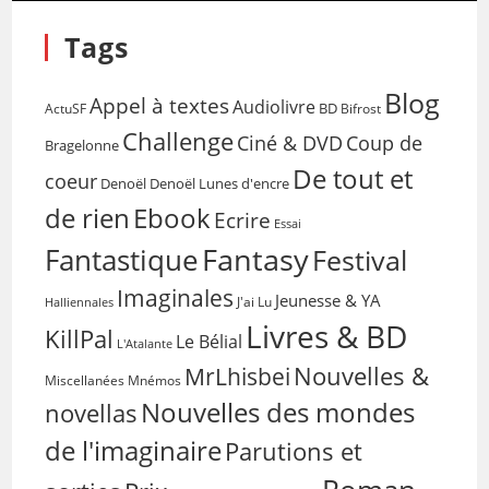
Tags
Blog
Appel à textes
Audiolivre
BD
Bifrost
ActuSF
Challenge
Coup de
Ciné & DVD
Bragelonne
De tout et
coeur
Denoël
Denoël Lunes d'encre
de rien
Ebook
Ecrire
Essai
Fantasy
Fantastique
Festival
Imaginales
Jeunesse & YA
Halliennales
J'ai Lu
Livres & BD
KillPal
Le Bélial
L'Atalante
Nouvelles &
MrLhisbei
Miscellanées
Mnémos
Nouvelles des mondes
novellas
de l'imaginaire
Parutions et