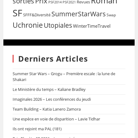
Roman
sorties
Prix
Revues
PSF2014
PSF2021
SF
SummerStarWars
SFFF&Diversité
Swap
Uchronie
Utopiales
WinterTimeTravel
Derniers Articles
Summer Star Wars – Grogu – Première escale : la lune de
Shakari
Le Ministère du temps – Kaliane Bradley
Imaginales 2026 – Les conférences du jeudi
Team Building – Katia Lanero Zamora
Une espèce en voie de disparition – Lavie Tidhar
Ils ont rejoint ma PAL (181)