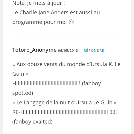
Noté, je mets à jour !
Le Charlie Jane Anders est aussi au
programme pour moi 🙂
Totoro_Anonyme
06/05/2018
RÉPONDRE
« Aux douze vents du monde d’Ursula K. Le
Guin »
HIIIIIIIIIIIIIIIIIIIIIIIIIIIIIIIIIIIIIIIII ! (fanboy
spotted)
« Le Langage de la nuit d’Ursula Le Guin »
RE-HIIIIIIIIIIIIIIIIIIIIIIIIIIIIIIIIIIIIIIIIIIIIIIIIIIIIIIII !!!!!
(fanboy exalted)