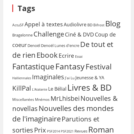
Tags
Blog
Appel à textes
Audiolivre
BD
Bifrost
ActuSF
Challenge
Coup de
Ciné & DVD
Bragelonne
De tout et
coeur
Denoël
Denoël Lunes d'encre
de rien
Ebook
Ecrire
Essai
Fantasy
Fantastique
Festival
Imaginales
Jeunesse & YA
Halliennales
J'ai Lu
Livres & BD
KillPal
Le Bélial
L'Atalante
Nouvelles &
MrLhisbei
Miscellanées
Mnémos
Nouvelles des mondes
novellas
de l'imaginaire
Parutions et
Roman
sorties
Prix
Revues
PSF2014
PSF2021