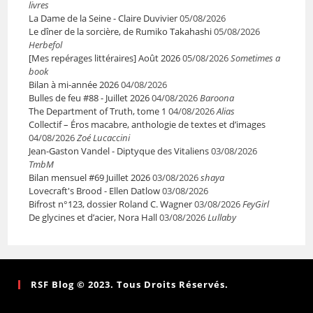
livres
La Dame de la Seine - Claire Duvivier
05/08/2026
Le dîner de la sorcière, de Rumiko Takahashi
05/08/2026
Herbefol
[Mes repérages littéraires] Août 2026
05/08/2026
Sometimes a
book
Bilan à mi-année 2026
04/08/2026
Bulles de feu #88 - Juillet 2026
04/08/2026
Baroona
The Department of Truth, tome 1
04/08/2026
Alias
Collectif – Éros macabre, anthologie de textes et d’images
04/08/2026
Zoé Lucaccini
Jean-Gaston Vandel - Diptyque des Vitaliens
03/08/2026
TmbM
Bilan mensuel #69 Juillet 2026
03/08/2026
shaya
Lovecraft's Brood - Ellen Datlow
03/08/2026
Bifrost n°123, dossier Roland C. Wagner
03/08/2026
FeyGirl
De glycines et d’acier, Nora Hall
03/08/2026
Lullaby
RSF Blog © 2023. Tous Droits Réservés.