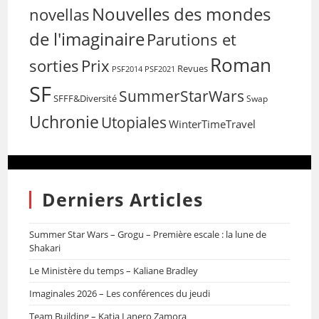
Nouvelles des mondes
novellas
de l'imaginaire
Parutions et
Roman
sorties
Prix
Revues
PSF2014
PSF2021
SF
SummerStarWars
SFFF&Diversité
Swap
Uchronie
Utopiales
WinterTimeTravel
Derniers Articles
Summer Star Wars – Grogu – Première escale : la lune de
Shakari
Le Ministère du temps – Kaliane Bradley
Imaginales 2026 – Les conférences du jeudi
Team Building – Katia Lanero Zamora