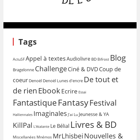
Tags
Blog
Appel à textes
Audiolivre
BD
Bifrost
ActuSF
Challenge
Coup de
Ciné & DVD
Bragelonne
De tout et
coeur
Denoël
Denoël Lunes d'encre
de rien
Ebook
Ecrire
Essai
Fantasy
Fantastique
Festival
Imaginales
Jeunesse & YA
Halliennales
J'ai Lu
Livres & BD
KillPal
Le Bélial
L'Atalante
Nouvelles &
MrLhisbei
Miscellanées
Mnémos