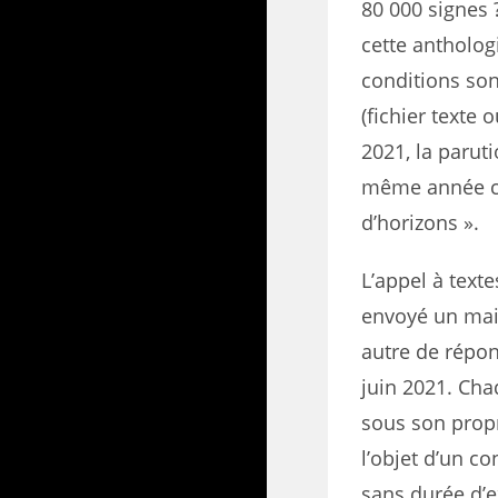
80 000 signes 
cette antholog
conditions son
(fichier texte 
2021, la paru
même année che
d’horizons ».
L’appel à text
envoyé un mai
autre de répo
juin 2021. Cha
sous son prop
l’objet d’un co
sans durée d’e