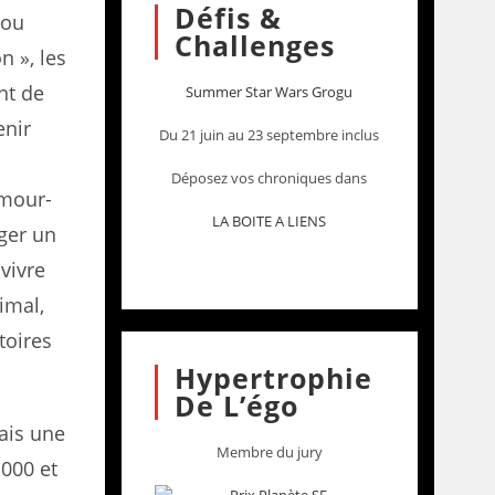
Défis &
 ou
Challenges
n », les
nt de
Summer Star Wars Grogu
enir
Du 21 juin au 23 septembre inclus
s
Déposez vos chroniques dans
amour-
LA BOITE A LIENS
ger un
 vivre
imal,
toires
Hypertrophie
De L’égo
ais une
Membre du jury
 000 et