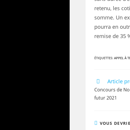
retenu, les cot
somme. Un exem
pourra en out
remise de 35 %
ÉTIQUETTES
:
APPEL À T
Article p
Concours de Nou
futur 2021
VOUS DEVRI