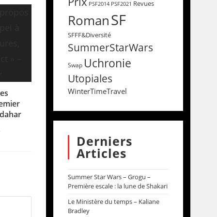
Prix
Revues
PSF2014
PSF2021
SF
Roman
SFFF&Diversité
SummerStarWars
Uchronie
Swap
Utopiales
WinterTimeTravel
tes
remier
ndahar
8
Derniers
Articles
Summer Star Wars – Grogu –
Première escale : la lune de Shakari
Le Ministère du temps – Kaliane
Bradley