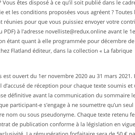
? Vous êtes disposé à ce qu’il soit publié dans le cadr
ie et les conditions proposées vous agréent ? Toutes 
t réunies pour que vous puissiez envoyer votre contr
ou PDF) à l’adresse novelliste@redux.online avant le 1e
tion étant quant à elle programmée pour décembre de
z Flatland éditeur, dans la collection « La fabrique
es est ouvert du 1er novembre 2020 au 31 mars 2021. I
l d’accusé de réception pour chaque texte soumis et
nse définitive avant la communication du sommaire l
que participant-e s’engage à ne soumettre qu’un seul 
re nom ou sous pseudonyme. Chaque texte retenu fe
ntrat de publication conforme à la législation en vigue
xclusivité. La rémunération forfaitaire sera de 50 € pa