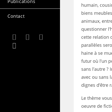
Publications
humain, cousin
biens meubles 
Contact
animaux, entre
questionner l
cette relation
parallèles ser
haine à se mue
futur où l’un p
sans l’autre ? 
avec ou sans l
dignes d’être 
Le thème vous 
oeuvre de ficti