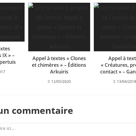
extes
 IX » –
Appel à textes « Clones
Appel à tex
pertuis
et chimères » – Éditions
« Créatures, p
Arkuiris
contact » – Ga
017
12/05/2020
13/04/201
 un commentaire