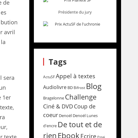
e de
les
Présidente du jury
ibution
r avril
 la
Tags
Appel à textes
l sera
ActuSF
Blog
 un
Audiolivre
BD
Bifrost
Challenge
e 1er
Bragelonne
Coup de
Ciné & DVD
texte,
coeur
Denoël
Denoël Lunes
ra
De tout et de
d'encre
ur,
rien
Ebook
Ecrire
r texte
Essai