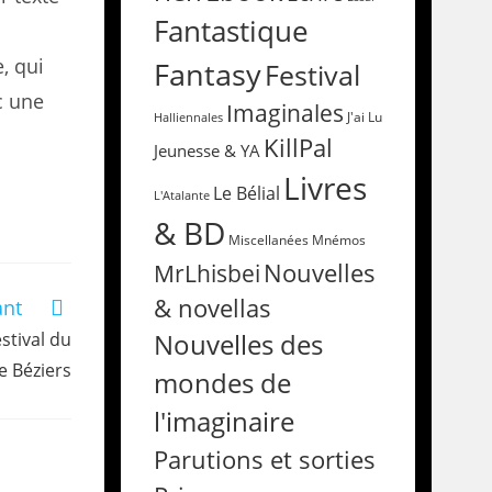
Fantastique
, qui
Fantasy
Festival
c une
Imaginales
Halliennales
J'ai Lu
KillPal
Jeunesse & YA
Livres
Le Bélial
L'Atalante
& BD
Miscellanées
Mnémos
Nouvelles
MrLhisbei
& novellas
ant
stival du
Nouvelles des
e Béziers
mondes de
l'imaginaire
Parutions et sorties