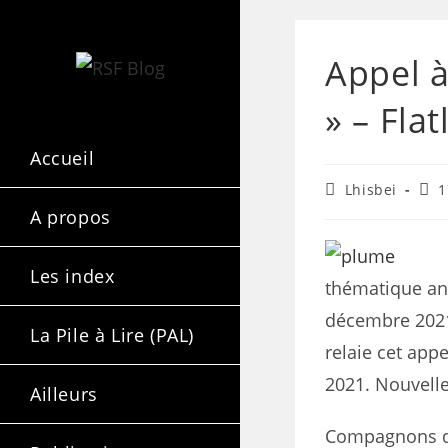
Appel à
» – Fla
Accueil
Lhisbei
1
A propos
Les index
thématique ann
décembre 2021 
La Pile à Lire (PAL)
relaie cet app
2021. Nouvell
Ailleurs
Compagnons de