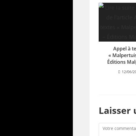
Appel à t
« Malpertuis
Éditions Mal
12/06/2
Laisser