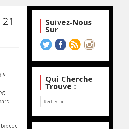
 21
Suivez-Nous
Sur
gie
Qui Cherche
Trouve :
log
mars
 bipède