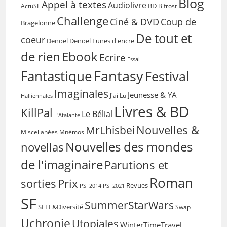
Blog
Appel à textes
Audiolivre
BD
Bifrost
ActuSF
Challenge
Coup de
Ciné & DVD
Bragelonne
De tout et
coeur
Denoël
Denoël Lunes d'encre
de rien
Ebook
Ecrire
Essai
Fantasy
Fantastique
Festival
Imaginales
Jeunesse & YA
Halliennales
J'ai Lu
Livres & BD
KillPal
Le Bélial
L'Atalante
Nouvelles &
MrLhisbei
Miscellanées
Mnémos
Nouvelles des mondes
novellas
de l'imaginaire
Parutions et
Roman
sorties
Prix
Revues
PSF2014
PSF2021
SF
SummerStarWars
SFFF&Diversité
Swap
Uchronie
Utopiales
WinterTimeTravel