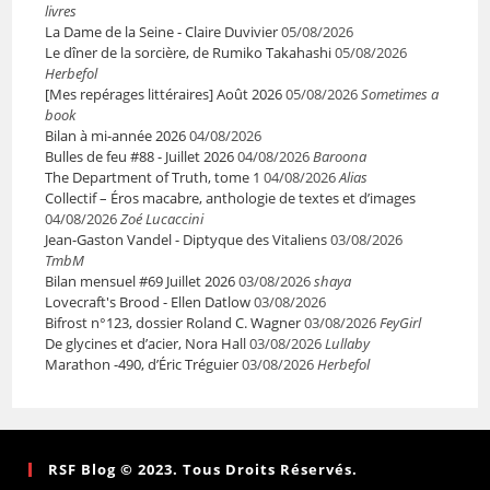
livres
La Dame de la Seine - Claire Duvivier
05/08/2026
Le dîner de la sorcière, de Rumiko Takahashi
05/08/2026
Herbefol
[Mes repérages littéraires] Août 2026
05/08/2026
Sometimes a
book
Bilan à mi-année 2026
04/08/2026
Bulles de feu #88 - Juillet 2026
04/08/2026
Baroona
The Department of Truth, tome 1
04/08/2026
Alias
Collectif – Éros macabre, anthologie de textes et d’images
04/08/2026
Zoé Lucaccini
Jean-Gaston Vandel - Diptyque des Vitaliens
03/08/2026
TmbM
Bilan mensuel #69 Juillet 2026
03/08/2026
shaya
Lovecraft's Brood - Ellen Datlow
03/08/2026
Bifrost n°123, dossier Roland C. Wagner
03/08/2026
FeyGirl
De glycines et d’acier, Nora Hall
03/08/2026
Lullaby
Marathon -490, d’Éric Tréguier
03/08/2026
Herbefol
RSF Blog © 2023. Tous Droits Réservés.