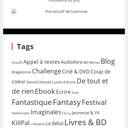
Présidente du jury
Tags
Blog
Appel à textes
Audiolivre
BD
Bifrost
ActuSF
Challenge
Coup de
Ciné & DVD
Bragelonne
De tout et
coeur
Denoël
Denoël Lunes d'encre
de rien
Ebook
Ecrire
Essai
Fantasy
Fantastique
Festival
Imaginales
Jeunesse & YA
Halliennales
J'ai Lu
Livres & BD
KillPal
Le Bélial
L'Atalante