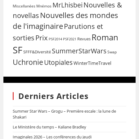
Nouvelles &
MrLhisbei
Miscellanées
Mnémos
Nouvelles des mondes
novellas
de l'imaginaire
Parutions et
Roman
sorties
Prix
Revues
PSF2014
PSF2021
SF
SummerStarWars
SFFF&Diversité
Swap
Uchronie
Utopiales
WinterTimeTravel
Derniers Articles
Summer Star Wars – Grogu – Première escale : la lune de
Shakari
Le Ministère du temps – Kaliane Bradley
Imaginales 2026 – Les conférences du jeudi