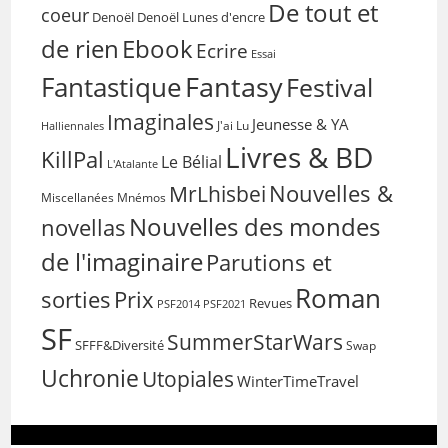
De tout et
coeur
Denoël
Denoël Lunes d'encre
de rien
Ebook
Ecrire
Essai
Fantasy
Fantastique
Festival
Imaginales
Jeunesse & YA
Halliennales
J'ai Lu
Livres & BD
KillPal
Le Bélial
L'Atalante
Nouvelles &
MrLhisbei
Miscellanées
Mnémos
Nouvelles des mondes
novellas
de l'imaginaire
Parutions et
Roman
sorties
Prix
Revues
PSF2014
PSF2021
SF
SummerStarWars
SFFF&Diversité
Swap
Uchronie
Utopiales
WinterTimeTravel