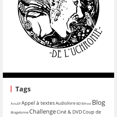
Tags
Blog
Appel à textes
Audiolivre
BD
Bifrost
ActuSF
Challenge
Coup de
Ciné & DVD
Bragelonne