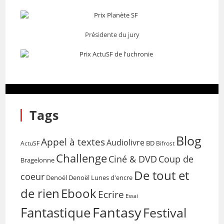
Présidente du jury
Tags
Blog
Appel à textes
Audiolivre
BD
Bifrost
ActuSF
Challenge
Coup de
Ciné & DVD
Bragelonne
De tout et
coeur
Denoël
Denoël Lunes d'encre
de rien
Ebook
Ecrire
Essai
Fantasy
Fantastique
Festival