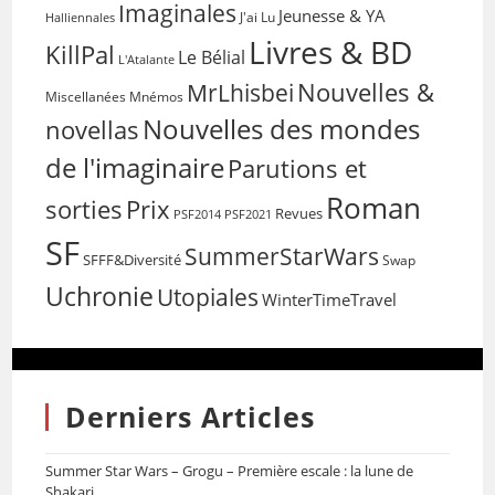
Imaginales
Jeunesse & YA
Halliennales
J'ai Lu
Livres & BD
KillPal
Le Bélial
L'Atalante
Nouvelles &
MrLhisbei
Miscellanées
Mnémos
Nouvelles des mondes
novellas
de l'imaginaire
Parutions et
Roman
sorties
Prix
Revues
PSF2014
PSF2021
SF
SummerStarWars
SFFF&Diversité
Swap
Uchronie
Utopiales
WinterTimeTravel
Derniers Articles
Summer Star Wars – Grogu – Première escale : la lune de
Shakari