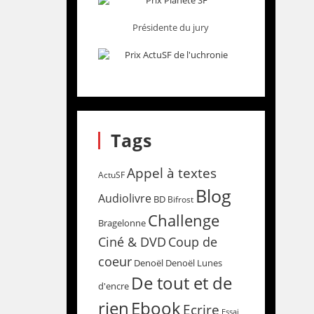
Présidente du jury
Tags
Appel à textes
ActuSF
Blog
Audiolivre
BD
Bifrost
Challenge
Bragelonne
Coup de
Ciné & DVD
coeur
Denoël
Denoël Lunes
De tout et de
d'encre
rien
Ebook
Ecrire
Essai