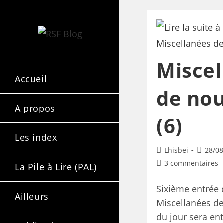
Miscel
Accueil
de nou
A propos
(6)
Les index
Lhisbei
28/08
3 commentaires
La Pile à Lire (PAL)
Sixième entrée 
Ailleurs
Miscellanées d
du jour sera en