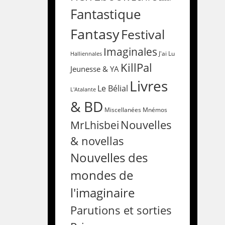
Fantastique
Fantasy
Festival
Imaginales
Halliennales
J'ai Lu
KillPal
Jeunesse & YA
Livres
Le Bélial
L'Atalante
& BD
Miscellanées
Mnémos
Nouvelles
MrLhisbei
& novellas
Nouvelles des
mondes de
l'imaginaire
Parutions et sorties