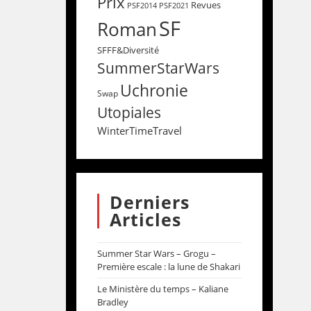
Prix
Revues
PSF2014
PSF2021
SF
Roman
SFFF&Diversité
SummerStarWars
Uchronie
Swap
Utopiales
WinterTimeTravel
Derniers
Articles
Summer Star Wars – Grogu –
Première escale : la lune de Shakari
Le Ministère du temps – Kaliane
Bradley