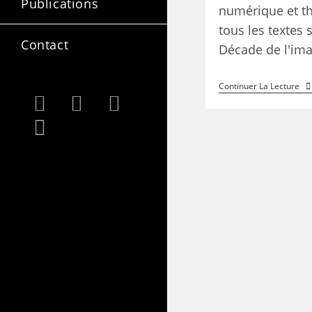
Publications
numérique et t
tous les textes 
Contact
Décade de l'ima
Continuer La Lecture