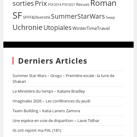
Roman
sorties
Prix
Revues
PSF2014
PSF2021
SF
SummerStarWars
SFFF&Diversité
Swap
Uchronie
Utopiales
WinterTimeTravel
Derniers Articles
Summer Star Wars – Grogu – Première escale : la lune de
Shakari
Le Ministère du temps – Kaliane Bradley
Imaginales 2026 – Les conférences du jeudi
Team Building – Katia Lanero Zamora
Une espèce en voie de disparition – Lavie Tidhar
Ils ont rejoint ma PAL (181)