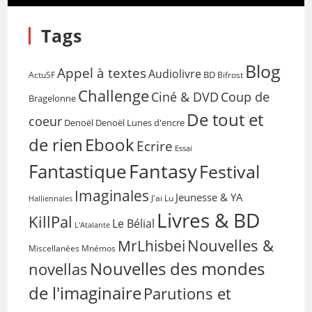
Tags
Blog
Appel à textes
Audiolivre
BD
Bifrost
ActuSF
Challenge
Coup de
Ciné & DVD
Bragelonne
De tout et
coeur
Denoël
Denoël Lunes d'encre
de rien
Ebook
Ecrire
Essai
Fantasy
Fantastique
Festival
Imaginales
Jeunesse & YA
Halliennales
J'ai Lu
Livres & BD
KillPal
Le Bélial
L'Atalante
Nouvelles &
MrLhisbei
Miscellanées
Mnémos
Nouvelles des mondes
novellas
de l'imaginaire
Parutions et