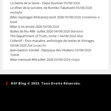
La Dame de la Seine - Claire Duvivier
05/08/2026
Le dîner de la sorcière, de Rumiko Takahashi
05/08/2026
Herbefol
[Mes repérages littéraires] Août 2026
05/08/2026
Sometimes a
book
Bilan à mi-année 2026
04/08/2026
Bulles de feu #88 - Juillet 2026
04/08/2026
Baroona
The Department of Truth, tome 1
04/08/2026
Alias
Collectif – Éros macabre, anthologie de textes et d’images
04/08/2026
Zoé Lucaccini
Jean-Gaston Vandel - Diptyque des Vitaliens
03/08/2026
TmbM
Bilan mensuel #69 Juillet 2026
03/08/2026
shaya
RSF Blog © 2023. Tous Droits Réservés.