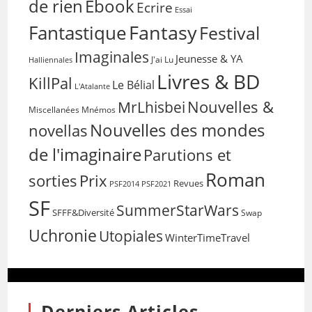
de rien
Ebook
Ecrire
Essai
Fantasy
Fantastique
Festival
Imaginales
Jeunesse & YA
Halliennales
J'ai Lu
Livres & BD
KillPal
Le Bélial
L'Atalante
Nouvelles &
MrLhisbei
Miscellanées
Mnémos
Nouvelles des mondes
novellas
de l'imaginaire
Parutions et
Roman
sorties
Prix
Revues
PSF2014
PSF2021
SF
SummerStarWars
SFFF&Diversité
Swap
Uchronie
Utopiales
WinterTimeTravel
Derniers Articles