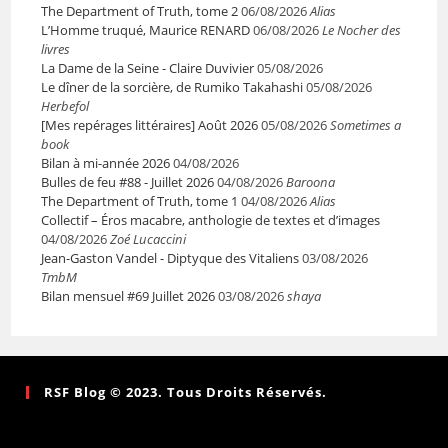
The Department of Truth, tome 2
06/08/2026
Alias
L’Homme truqué, Maurice RENARD
06/08/2026
Le Nocher des
livres
La Dame de la Seine - Claire Duvivier
05/08/2026
Le dîner de la sorcière, de Rumiko Takahashi
05/08/2026
Herbefol
[Mes repérages littéraires] Août 2026
05/08/2026
Sometimes a
book
Bilan à mi-année 2026
04/08/2026
Bulles de feu #88 - Juillet 2026
04/08/2026
Baroona
The Department of Truth, tome 1
04/08/2026
Alias
Collectif – Éros macabre, anthologie de textes et d’images
04/08/2026
Zoé Lucaccini
Jean-Gaston Vandel - Diptyque des Vitaliens
03/08/2026
TmbM
Bilan mensuel #69 Juillet 2026
03/08/2026
shaya
RSF Blog © 2023. Tous Droits Réservés.