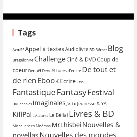
Tags
Blog
Appel à textes
Audiolivre
BD
Bifrost
ActuSF
Challenge
Coup de
Ciné & DVD
Bragelonne
De tout et
coeur
Denoël
Denoël Lunes d'encre
de rien
Ebook
Ecrire
Essai
Fantasy
Fantastique
Festival
Imaginales
Jeunesse & YA
Halliennales
J'ai Lu
Livres & BD
KillPal
Le Bélial
L'Atalante
Nouvelles &
MrLhisbei
Miscellanées
Mnémos
Nouvelles des mondes
novellas