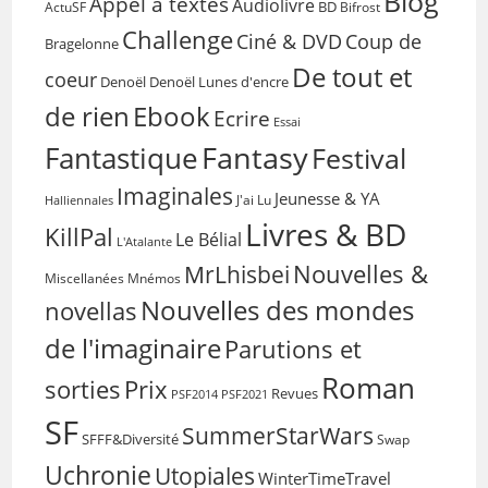
Blog
Appel à textes
Audiolivre
BD
Bifrost
ActuSF
Challenge
Coup de
Ciné & DVD
Bragelonne
De tout et
coeur
Denoël
Denoël Lunes d'encre
de rien
Ebook
Ecrire
Essai
Fantasy
Fantastique
Festival
Imaginales
Jeunesse & YA
Halliennales
J'ai Lu
Livres & BD
KillPal
Le Bélial
L'Atalante
Nouvelles &
MrLhisbei
Miscellanées
Mnémos
Nouvelles des mondes
novellas
de l'imaginaire
Parutions et
Roman
sorties
Prix
Revues
PSF2014
PSF2021
SF
SummerStarWars
SFFF&Diversité
Swap
Uchronie
Utopiales
WinterTimeTravel