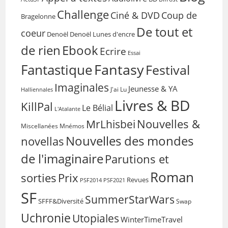
Challenge
Coup de
Ciné & DVD
Bragelonne
De tout et
coeur
Denoël
Denoël Lunes d'encre
de rien
Ebook
Ecrire
Essai
Fantasy
Fantastique
Festival
Imaginales
Jeunesse & YA
Halliennales
J'ai Lu
Livres & BD
KillPal
Le Bélial
L'Atalante
Nouvelles &
MrLhisbei
Miscellanées
Mnémos
Nouvelles des mondes
novellas
de l'imaginaire
Parutions et
Roman
sorties
Prix
Revues
PSF2014
PSF2021
SF
SummerStarWars
SFFF&Diversité
Swap
Uchronie
Utopiales
WinterTimeTravel