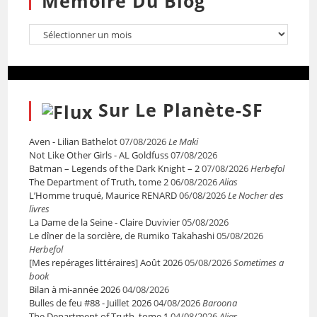
Mémoire Du Blog
Sur Le Planète-SF
Aven - Lilian Bathelot
07/08/2026
Le Maki
Not Like Other Girls - AL Goldfuss
07/08/2026
Batman – Legends of the Dark Knight – 2
07/08/2026
Herbefol
The Department of Truth, tome 2
06/08/2026
Alias
L’Homme truqué, Maurice RENARD
06/08/2026
Le Nocher des
livres
La Dame de la Seine - Claire Duvivier
05/08/2026
Le dîner de la sorcière, de Rumiko Takahashi
05/08/2026
Herbefol
[Mes repérages littéraires] Août 2026
05/08/2026
Sometimes a
book
Bilan à mi-année 2026
04/08/2026
Bulles de feu #88 - Juillet 2026
04/08/2026
Baroona
The Department of Truth, tome 1
04/08/2026
Alias