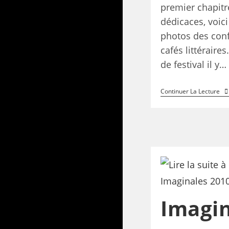
premier chapitr
dédicaces, voic
photos des conf
cafés littéraires
de festival il y…
Continuer La Lecture
Imagin