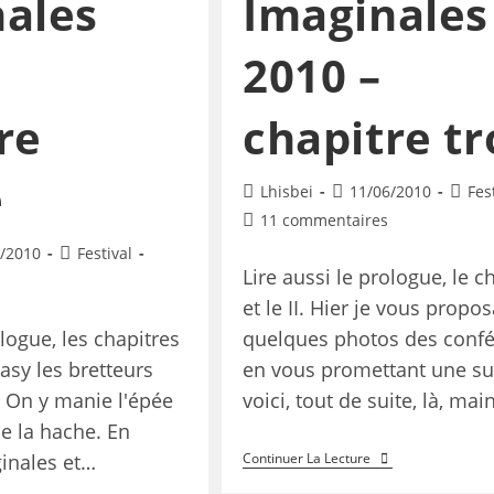
ales
Imaginales
2010 –
re
chapitre tr
e
Lhisbei
11/06/2010
Fes
11 commentaires
/2010
Festival
Lire aussi le prologue, le ch
et le II. Hier je vous propos
ologue, les chapitres
quelques photos des conf
antasy les bretteurs
en vous promettant une su
 On y manie l'épée
voici, tout de suite, là, ma
e la hache. En
inales et…
Continuer La Lecture