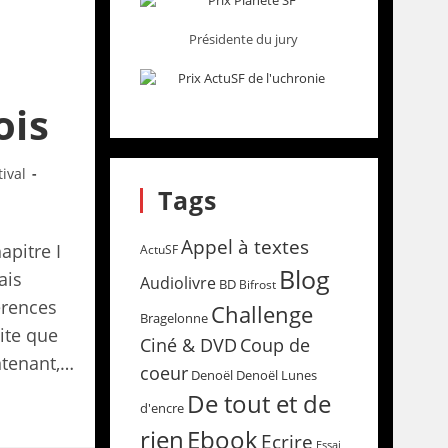
Présidente du jury
ois
tival
Tags
Appel à textes
apitre I
ActuSF
Blog
ais
Audiolivre
BD
Bifrost
érences
Challenge
Bragelonne
ite que
Coup de
Ciné & DVD
intenant,…
coeur
Denoël
Denoël Lunes
De tout et de
d'encre
rien
Ebook
Ecrire
Essai