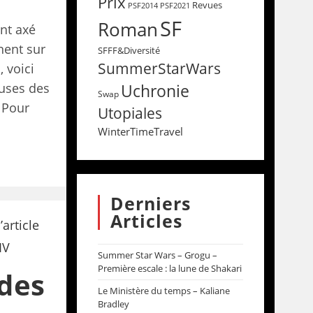
Prix
Revues
PSF2014
PSF2021
SF
Roman
nt axé
nent sur
SFFF&Diversité
SummerStarWars
, voici
Uchronie
euses des
Swap
 Pour
Utopiales
WinterTimeTravel
Derniers
Articles
Summer Star Wars – Grogu –
Première escale : la lune de Shakari
des
Le Ministère du temps – Kaliane
Bradley