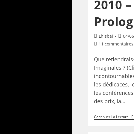
2010 –
Prolo
Lhisbei
04/06
11 commentaires
Que retiendrais
Imaginales ? (Cli
incontournables 
les dédicaces, le
les conférences
des prix, la…
Continuer La Lecture