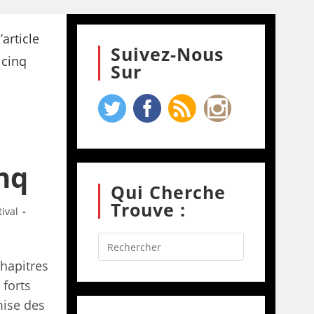
Suivez-Nous
Sur
nq
Qui Cherche
Trouve :
tival
chapitres
s forts
mise des