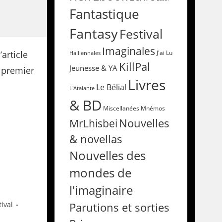
Fantastique
Fantasy
Festival
Imaginales
Halliennales
J'ai Lu
KillPal
Jeunesse & YA
Livres
Le Bélial
L'Atalante
& BD
Miscellanées
Mnémos
Nouvelles
MrLhisbei
& novellas
Nouvelles des
mondes de
l'imaginaire
Parutions et sorties
tival