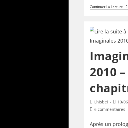
Continuer La Lecture
Imagin
2010 –
chapit
Lhisbei
10/06
6 commentaires
Après un prolog