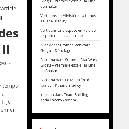
Grogu – Première escale : la lune
de Shakari
Vert
dans
Le Ministère du temps –
Kaliane Bradley
des
Vert
dans
Une espèce en voie de
disparition – Lavie Tidhar
II
Alias
dans
Summer Star Wars –
Grogu – Décollage
Baroona
dans
Summer Star Wars –
tival
Grogu – Première escale : la lune
de Shakari
Baroona
dans
Le Ministère du
rintemps
temps – Kaliane Bradley
 à
Jourdan
dans
Team Building –
Katia Lanero Zamora
l. Je
premier