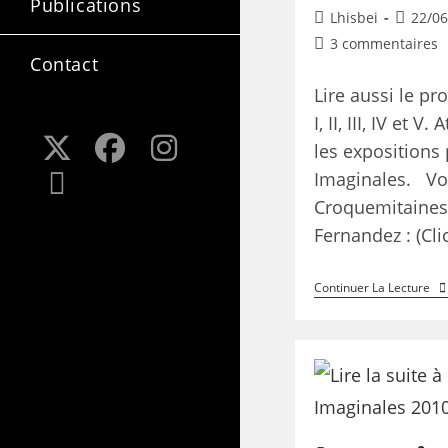
Publications
Lhisbei
22/06
3 commentaires
Contact
Lire aussi le pr
I, II, III, IV et 
les expositions
Imaginales. Voi
Croquemitaines
Fernandez : (Clic
Continuer La Lecture