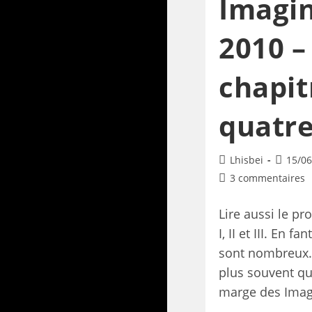
Imagin
2010 –
chapit
quatr
Lhisbei
15/06
3 commentaires
Lire aussi le pr
I, II et III. En f
sont nombreux.
plus souvent qu
marge des Imag