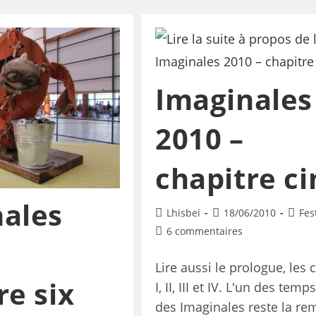
Imaginales
2010 –
chapitre ci
ales
Lhisbei
18/06/2010
Fes
6 commentaires
Lire aussi le prologue, les 
re six
I, II, III et IV. L'un des temp
des Imaginales reste la re