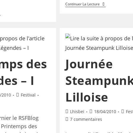
Continuer La Lecture
emps des
Journée
es – I
Steampun
Lilloise
/2010
Festival
Lhisbei
18/04/2010
Fes
nier le RSFBlog
7 commentaires
u Printemps des