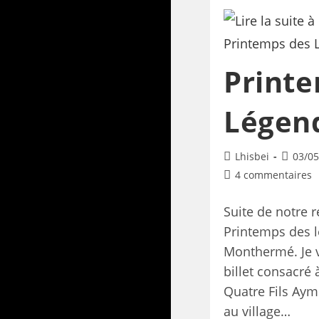
Print
Légend
Lhisbei
03/05
4 commentaires
Suite de notre 
Printemps des 
Monthermé. Je vo
billet consacré
Quatre Fils Aym
au village…