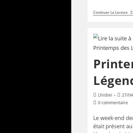
Continuer La Lecture
Print
Légend
Lhisbei
27/04
0 commentaire
Le week-end der
était présent a