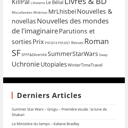
Livres & BD
KillPal
Le Bélial
L'Atalante
Nouvelles &
MrLhisbei
Miscellanées
Mnémos
Nouvelles des mondes
novellas
de l'imaginaire
Parutions et
Roman
sorties
Prix
Revues
PSF2014
PSF2021
SF
SummerStarWars
SFFF&Diversité
Swap
Uchronie
Utopiales
WinterTimeTravel
Derniers Articles
Summer Star Wars – Grogu – Première escale : la lune de
Shakari
Le Ministère du temps – Kaliane Bradley