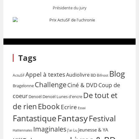
Présidente du jury
Tags
Blog
Appel à textes
Audiolivre
BD
Bifrost
ActuSF
Challenge
Coup de
Ciné & DVD
Bragelonne
De tout et
coeur
Denoël
Denoël Lunes d'encre
de rien
Ebook
Ecrire
Essai
Fantasy
Fantastique
Festival
Imaginales
Jeunesse & YA
Halliennales
J'ai Lu