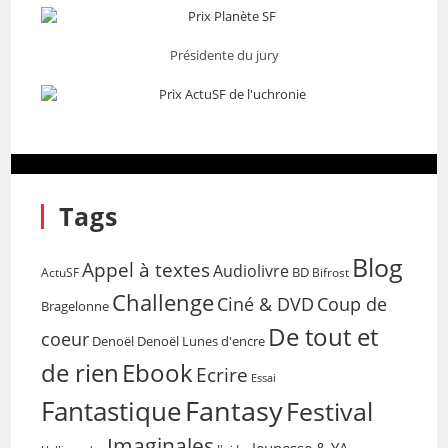
Présidente du jury
Tags
Blog
Appel à textes
Audiolivre
BD
Bifrost
ActuSF
Challenge
Coup de
Ciné & DVD
Bragelonne
De tout et
coeur
Denoël
Denoël Lunes d'encre
de rien
Ebook
Ecrire
Essai
Fantasy
Fantastique
Festival
Imaginales