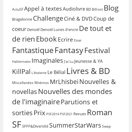
Blog
Appel à textes
Audiolivre
BD
Bifrost
ActuSF
Challenge
Coup de
Ciné & DVD
Bragelonne
De tout et
coeur
Denoël
Denoël Lunes d'encre
de rien
Ebook
Ecrire
Essai
Fantasy
Fantastique
Festival
Imaginales
Jeunesse & YA
Halliennales
J'ai Lu
Livres & BD
KillPal
Le Bélial
L'Atalante
Nouvelles &
MrLhisbei
Miscellanées
Mnémos
Nouvelles des mondes
novellas
de l'imaginaire
Parutions et
Roman
sorties
Prix
Revues
PSF2014
PSF2021
SF
SummerStarWars
SFFF&Diversité
Swap