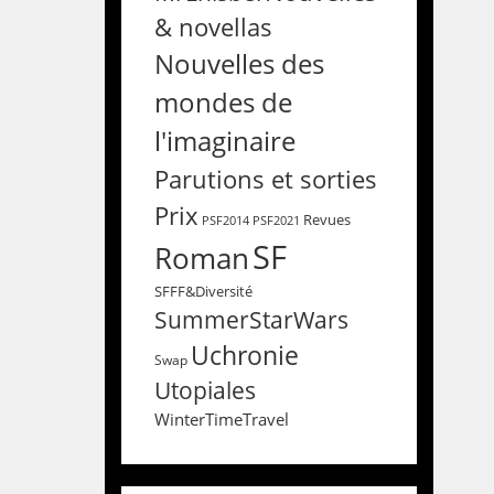
& novellas
Nouvelles des
mondes de
l'imaginaire
Parutions et sorties
Prix
Revues
PSF2014
PSF2021
SF
Roman
SFFF&Diversité
SummerStarWars
Uchronie
Swap
Utopiales
WinterTimeTravel