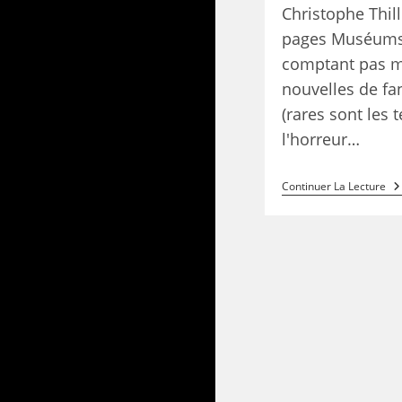
Christophe Thill
pages Muséums 
comptant pas m
nouvelles de fa
(rares sont les 
l'horreur…
Continuer La Lecture