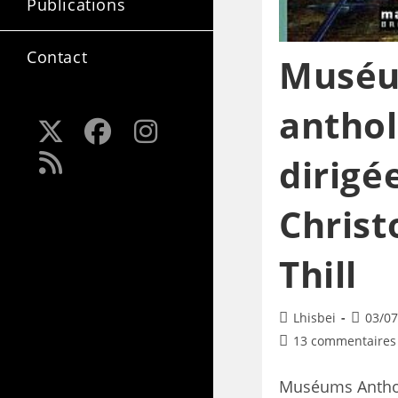
Publications
Contact
Muséu
anthol
dirigé
Chris
Thill
Lhisbei
03/07
13 commentaires
Muséums Anthol