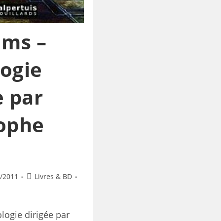
ms –
ogie
e par
tophe
/2011
Livres & BD
ogie dirigée par