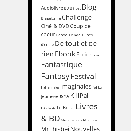
Blog
Audiolivre
BD
Bifrost
Challenge
Bragelonne
Coup de
Ciné & DVD
coeur
Denoël
Denoël Lunes
De tout et de
d'encre
rien
Ebook
Ecrire
Essai
Fantastique
Fantasy
Festival
Imaginales
Halliennales
J'ai Lu
KillPal
Jeunesse & YA
Livres
Le Bélial
L'Atalante
& BD
Miscellanées
Mnémos
Nouvelles
MrLhisbei