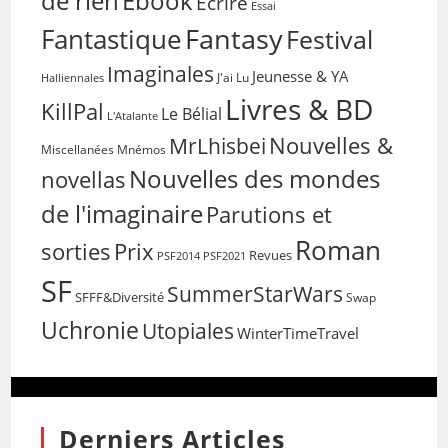
de rien
Ebook
Ecrire
Essai
Fantasy
Fantastique
Festival
Imaginales
Jeunesse & YA
Halliennales
J'ai Lu
Livres & BD
KillPal
Le Bélial
L'Atalante
Nouvelles &
MrLhisbei
Miscellanées
Mnémos
Nouvelles des mondes
novellas
de l'imaginaire
Parutions et
Roman
sorties
Prix
Revues
PSF2014
PSF2021
SF
SummerStarWars
SFFF&Diversité
Swap
Uchronie
Utopiales
WinterTimeTravel
Derniers Articles