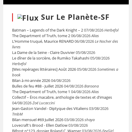
Sur Le Planète-SF
Batman – Legends of the Dark Knight – 2
07/08/2026
Herbefol
The Department of Truth, tome 2
06/08/2026
Alias
L’Homme truqué, Maurice RENARD
06/08/2026
Le Nocher des
livres
La Dame de la Seine - Claire Duvivier
05/08/2026
Le dîner de la sorcière, de Rumiko Takahashi
05/08/2026
Herbefol
[Mes repérages littéraires] Août 2026
05/08/2026
Sometimes a
book
Bilan à mi-année 2026
04/08/2026
Bulles de feu #88 - Juillet 2026
04/08/2026
Baroona
The Department of Truth, tome 1
04/08/2026
Alias
Collectif – Éros macabre, anthologie de textes et d’images
04/08/2026
Zoé Lucaccini
Jean-Gaston Vandel - Diptyque des Vitaliens
03/08/2026
TmbM
Bilan mensuel #69 Juillet 2026
03/08/2026
shaya
Lovecraft's Brood - Ellen Datlow
03/08/2026
Bifrost n°123, dossier Roland C. Wagner
03/08/2026
FeyGirl