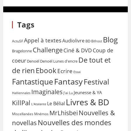
Tags
Blog
Appel à textes
Audiolivre
BD
Bifrost
ActuSF
Challenge
Coup de
Ciné & DVD
Bragelonne
De tout et
coeur
Denoël
Denoël Lunes d'encre
de rien
Ebook
Ecrire
Essai
Fantasy
Fantastique
Festival
Imaginales
Jeunesse & YA
Halliennales
J'ai Lu
Livres & BD
KillPal
Le Bélial
L'Atalante
Nouvelles &
MrLhisbei
Miscellanées
Mnémos
Nouvelles des mondes
novellas