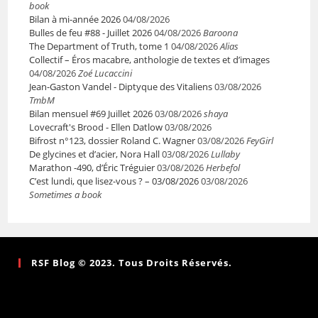
book
Bilan à mi-année 2026
04/08/2026
Bulles de feu #88 - Juillet 2026
04/08/2026
Baroona
The Department of Truth, tome 1
04/08/2026
Alias
Collectif – Éros macabre, anthologie de textes et d’images
04/08/2026
Zoé Lucaccini
Jean-Gaston Vandel - Diptyque des Vitaliens
03/08/2026
TmbM
Bilan mensuel #69 Juillet 2026
03/08/2026
shaya
Lovecraft's Brood - Ellen Datlow
03/08/2026
Bifrost n°123, dossier Roland C. Wagner
03/08/2026
FeyGirl
De glycines et d’acier, Nora Hall
03/08/2026
Lullaby
Marathon -490, d’Éric Tréguier
03/08/2026
Herbefol
C’est lundi, que lisez-vous ? – 03/08/2026
03/08/2026
Sometimes a book
RSF Blog © 2023. Tous Droits Réservés.