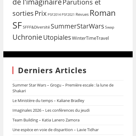
de l'imaginaire
Parutions et
Roman
sorties
Prix
Revues
PSF2014
PSF2021
SF
SummerStarWars
SFFF&Diversité
Swap
Uchronie
Utopiales
WinterTimeTravel
Derniers Articles
Summer Star Wars – Grogu – Première escale : la lune de
Shakari
Le Ministère du temps – Kaliane Bradley
Imaginales 2026 – Les conférences du jeudi
Team Building – Katia Lanero Zamora
Une espèce en voie de disparition – Lavie Tidhar