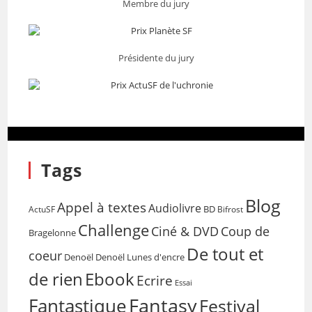
Membre du jury
Présidente du jury
Tags
Blog
Appel à textes
Audiolivre
BD
Bifrost
ActuSF
Challenge
Coup de
Ciné & DVD
Bragelonne
De tout et
coeur
Denoël
Denoël Lunes d'encre
de rien
Ebook
Ecrire
Essai
Fantasy
Fantastique
Festival