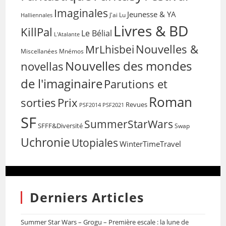
Imaginales
Jeunesse & YA
Halliennales
J'ai Lu
Livres & BD
KillPal
Le Bélial
L'Atalante
Nouvelles &
MrLhisbei
Miscellanées
Mnémos
Nouvelles des mondes
novellas
de l'imaginaire
Parutions et
Roman
sorties
Prix
Revues
PSF2014
PSF2021
SF
SummerStarWars
SFFF&Diversité
Swap
Uchronie
Utopiales
WinterTimeTravel
Derniers Articles
Summer Star Wars – Grogu – Première escale : la lune de