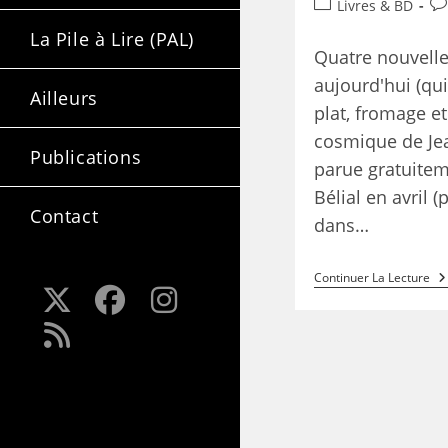
Livres & BD
La Pile à Lire (PAL)
Quatre nouvell
aujourd'hui (qui
Ailleurs
plat, fromage et
cosmique de Je
Publications
parue gratuitem
Bélial en avril 
Contact
dans…
Continuer La Lecture