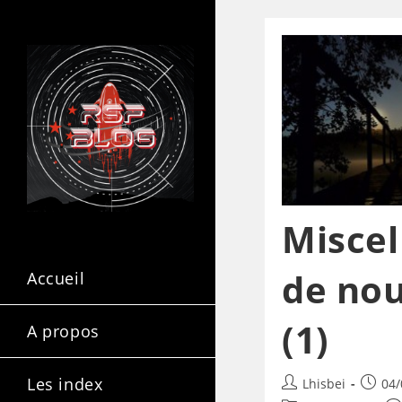
Miscel
de nou
Accueil
(1)
A propos
Les index
Lhisbei
04/