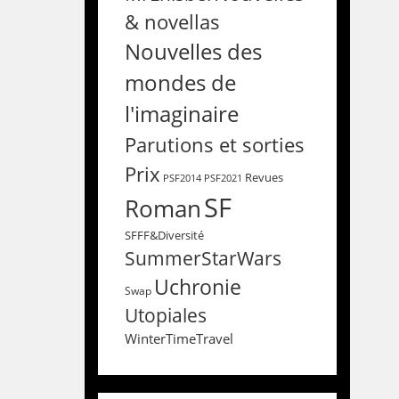
& novellas
Nouvelles des
mondes de
l'imaginaire
Parutions et sorties
Prix
Revues
PSF2014
PSF2021
SF
Roman
SFFF&Diversité
SummerStarWars
Uchronie
Swap
Utopiales
WinterTimeTravel