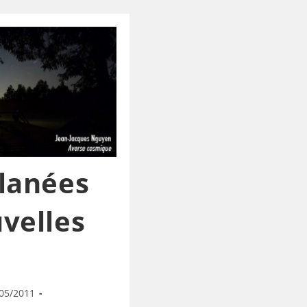
lanées
velles
05/2011