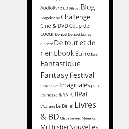
Blog
Audiolivre
BD
Bifrost
Challenge
Bragelonne
Coup de
Ciné & DVD
coeur
Denoël
Denoël Lunes
De tout et de
d'encre
rien
Ebook
Ecrire
Essai
Fantastique
Fantasy
Festival
Imaginales
Halliennales
J'ai Lu
KillPal
Jeunesse & YA
Livres
Le Bélial
L'Atalante
& BD
Miscellanées
Mnémos
Nouvelles
MrLhisbei