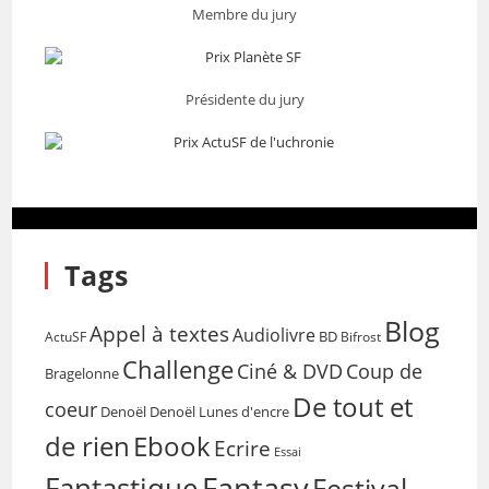
Membre du jury
Présidente du jury
Tags
Blog
Appel à textes
Audiolivre
BD
Bifrost
ActuSF
Challenge
Coup de
Ciné & DVD
Bragelonne
De tout et
coeur
Denoël
Denoël Lunes d'encre
de rien
Ebook
Ecrire
Essai
Fantasy
Fantastique
Festival