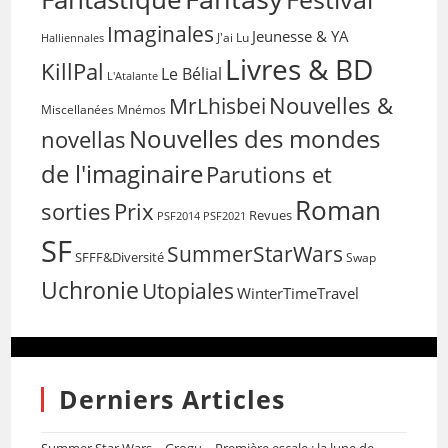
Imaginales
Jeunesse & YA
Halliennales
J'ai Lu
Livres & BD
KillPal
Le Bélial
L'Atalante
Nouvelles &
MrLhisbei
Miscellanées
Mnémos
Nouvelles des mondes
novellas
de l'imaginaire
Parutions et
Roman
sorties
Prix
Revues
PSF2014
PSF2021
SF
SummerStarWars
SFFF&Diversité
Swap
Uchronie
Utopiales
WinterTimeTravel
Derniers Articles