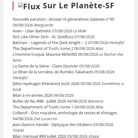
Sur Le Planète-SF
Nouvelle parution : dossier IA génératives Galaxies n°95
08/08/2026
Marguerite
Aven - Lilian Bathelot
07/08/2026
Le Maki
Not Like Other Girls - AL Goldfuss
07/08/2026
Batman – Legends of the Dark Knight – 2
07/08/2026
Herbefol
The Department of Truth, tome 2
06/08/2026
Alias
L’Homme truqué, Maurice RENARD
06/08/2026
Le Nocher des
livres
La Dame de la Seine - Claire Duvivier
05/08/2026
Le dîner de la sorcière, de Rumiko Takahashi
05/08/2026
Herbefol
[Mes repérages littéraires] Août 2026
05/08/2026
Sometimes a
book
Bilan à mi-année 2026
04/08/2026
Bulles de feu #88 - Juillet 2026
04/08/2026
Baroona
The Department of Truth, tome 1
04/08/2026
Alias
Collectif – Éros macabre, anthologie de textes et d’images
04/08/2026
Zoé Lucaccini
Jean-Gaston Vandel - Diptyque des Vitaliens
03/08/2026
TmbM
Bilan mensuel #69 Juillet 2026
03/08/2026
shaya