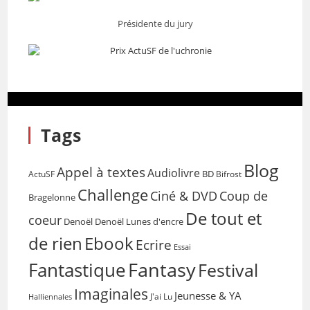
Présidente du jury
Tags
Blog
Appel à textes
Audiolivre
BD
Bifrost
ActuSF
Challenge
Coup de
Ciné & DVD
Bragelonne
De tout et
coeur
Denoël
Denoël Lunes d'encre
de rien
Ebook
Ecrire
Essai
Fantasy
Fantastique
Festival
Imaginales
Jeunesse & YA
Halliennales
J'ai Lu