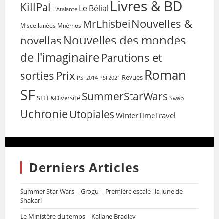
Livres & BD
KillPal
Le Bélial
L'Atalante
Nouvelles &
MrLhisbei
Miscellanées
Mnémos
Nouvelles des mondes
novellas
de l'imaginaire
Parutions et
Roman
sorties
Prix
Revues
PSF2014
PSF2021
SF
SummerStarWars
SFFF&Diversité
Swap
Uchronie
Utopiales
WinterTimeTravel
Derniers Articles
Summer Star Wars – Grogu – Première escale : la lune de
Shakari
Le Ministère du temps – Kaliane Bradley