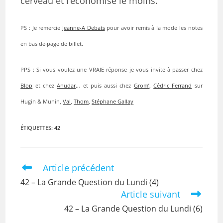
cerveau et l’économise le moins.
PS : Je remercie
Jeanne-A Debats
pour avoir remis à la mode les notes
en bas
de page
de billet.
PPS : Si vous voulez une VRAIE réponse je vous invite à passer chez
Blop
et chez
Anudar
… et puis aussi chez
Grom’
,
Cédric Ferrand
sur
Hugin & Munin,
Val
,
Thom
,
Stéphane Gallay
ÉTIQUETTES
:
42
Article précédent
42 – La Grande Question du Lundi (4)
Article suivant
42 – La Grande Question du Lundi (6)