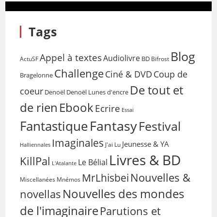
Tags
Blog
Appel à textes
Audiolivre
BD
Bifrost
ActuSF
Challenge
Coup de
Ciné & DVD
Bragelonne
De tout et
coeur
Denoël
Denoël Lunes d'encre
de rien
Ebook
Ecrire
Essai
Fantasy
Fantastique
Festival
Imaginales
Jeunesse & YA
Halliennales
J'ai Lu
Livres & BD
KillPal
Le Bélial
L'Atalante
Nouvelles &
MrLhisbei
Miscellanées
Mnémos
Nouvelles des mondes
novellas
de l'imaginaire
Parutions et