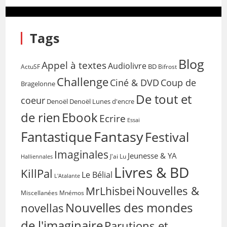
Tags
Blog
Appel à textes
Audiolivre
BD
Bifrost
ActuSF
Challenge
Coup de
Ciné & DVD
Bragelonne
De tout et
coeur
Denoël
Denoël Lunes d'encre
de rien
Ebook
Ecrire
Essai
Fantasy
Fantastique
Festival
Imaginales
Jeunesse & YA
Halliennales
J'ai Lu
Livres & BD
KillPal
Le Bélial
L'Atalante
Nouvelles &
MrLhisbei
Miscellanées
Mnémos
Nouvelles des mondes
novellas
de l'imaginaire
Parutions et