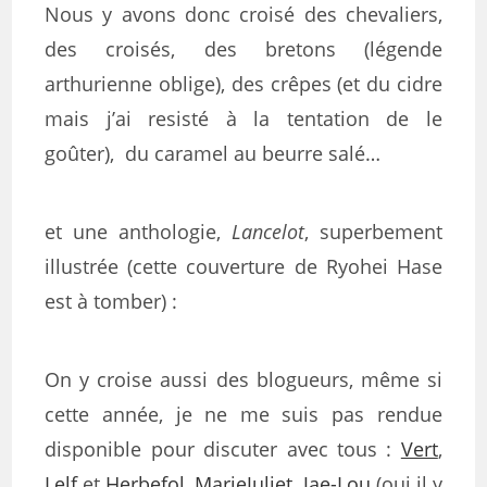
Nous y avons donc croisé des chevaliers,
des croisés, des bretons (légende
arthurienne oblige), des crêpes (et du cidre
mais j’ai resisté à la tentation de le
goûter), du caramel au beurre salé…
et une anthologie,
Lancelot
, superbement
illustrée (cette couverture de Ryohei Hase
est à tomber) :
On y croise aussi des blogueurs, même si
cette année, je ne me suis pas rendue
disponible pour discuter avec tous :
Vert
,
Lelf
et
Herbefol
,
MarieJuliet
,
Jae-Lou
(oui il y