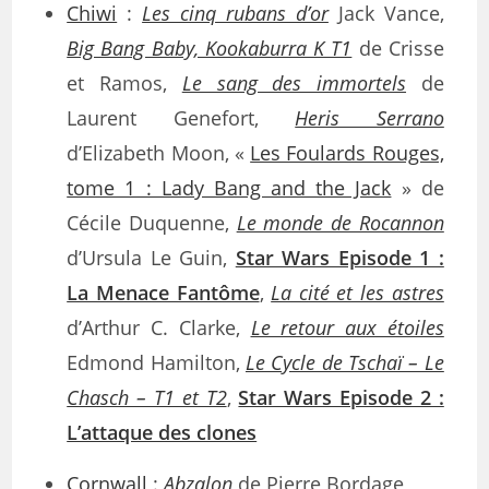
Chiwi
:
Les cinq rubans d’or
Jack Vance,
Big Bang Baby, Kookaburra K T1
de Crisse
et Ramos,
Le sang des immortels
de
Laurent Genefort,
Heris Serrano
d’Elizabeth Moon, «
Les Foulards Rouges,
tome 1 : Lady Bang and the Jack
» de
Cécile Duquenne,
Le monde de Rocannon
d’Ursula Le Guin,
Star Wars Episode 1 :
La Menace Fantôme
,
La cité et les astres
d’Arthur C. Clarke,
Le retour aux étoiles
Edmond Hamilton,
Le Cycle de Tschaï – Le
Chasch – T1 et T2
,
Star Wars Episode 2 :
L’attaque des clones
Cornwall
:
Abzalon
de Pierre Bordage