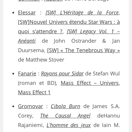
Elessar
:
[SW] L’Héritage de la Force
,
[SW]Nouvel Univers étendu Star Wars : à
quoi s’attendre ?
,
[SW] Legacy Vol. 1 –
Anéanti
de John Ostrander & Jan
Duursema,
[SW] « The Tenebrous Way »
de Matthew Stover
Fanarie
:
Rayons pour Sidar
de Stefan Wul
(roman et BD),
Mass Effect – Univers
,
Mass Effect 1
Gromovar
:
Cibola Burn
de James S.A.
Corey,
The Causal Angel
deHannu
Rajaniemi,
L’homme des jeux
de Iain M.