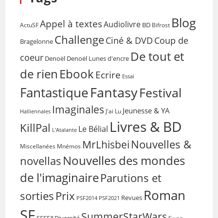
Blog
Appel à textes
Audiolivre
BD
Bifrost
ActuSF
Challenge
Coup de
Ciné & DVD
Bragelonne
De tout et
coeur
Denoël
Denoël Lunes d'encre
de rien
Ebook
Ecrire
Essai
Fantasy
Fantastique
Festival
Imaginales
Jeunesse & YA
Halliennales
J'ai Lu
Livres & BD
KillPal
Le Bélial
L'Atalante
Nouvelles &
MrLhisbei
Miscellanées
Mnémos
Nouvelles des mondes
novellas
de l'imaginaire
Parutions et
Roman
sorties
Prix
Revues
PSF2014
PSF2021
SF
SummerStarWars