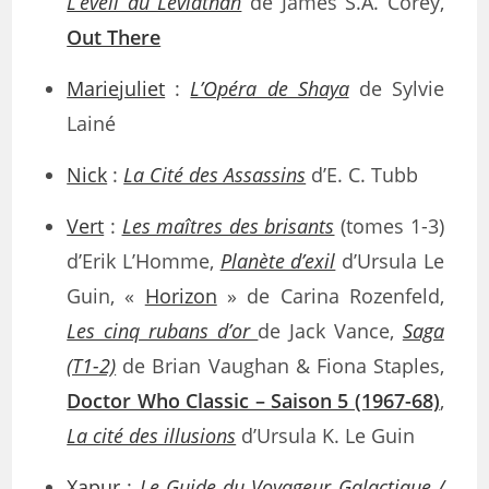
L’éveil du Léviathan
de James S.A. Corey,
Out There
Mariejuliet
:
L’Opéra de Shaya
de Sylvie
Lainé
Nick
:
La Cité des Assassins
d’E. C. Tubb
Vert
:
Les maîtres des brisants
(tomes 1-3)
d’Erik L’Homme,
Planète d’exil
d’Ursula Le
Guin, «
Horizon
» de Carina Rozenfeld,
Les cinq rubans d’or
de Jack Vance,
Saga
(T1-2)
de Brian Vaughan & Fiona Staples,
Doctor Who Classic – Saison 5 (1967-68)
,
La cité des illusions
d’Ursula K. Le Guin
Xapur
:
Le Guide du Voyageur Galactique /