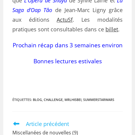
que
L’Opéra de Shaya
de Sylvie Lainé et
La
Saga d’Oap Tâo
de Jean-Marc Ligny grâce
aux éditions
ActuSf
. Les modalités
pratiques sont consultables dans ce
billet
.
Prochain récap dans 3 semaines environ
Bonnes lectures estivales
ÉTIQUETTES
:
BLOG
,
CHALLENGE
,
MRLHISBEI
,
SUMMERSTARWARS
Article précédent
Miscellanées de nouvelles (9)