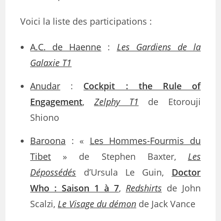
Voici la liste des participations :
A.C. de Haenne
:
Les Gardiens de la
Galaxie T1
Anudar
:
Cockpit : the Rule of
Engagement
,
Zelphy T1
de Etorouji
Shiono
Baroona
: «
Les Hommes-Fourmis du
Tibet
» de Stephen Baxter,
Les
Dépossédés
d’Ursula Le Guin,
Doctor
Who : Saison 1 à 7
,
Redshirts
de John
Scalzi,
Le Visage du démon
de Jack Vance