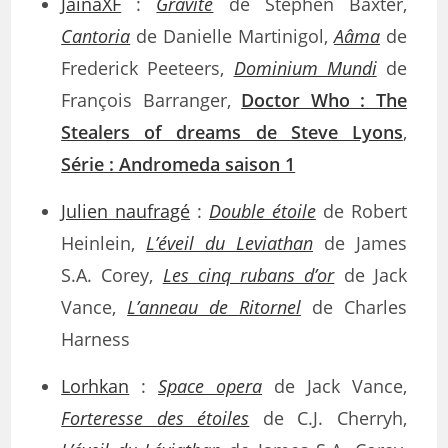
JainaXF
:
Gravité
de Stephen Baxter,
Cantoria
de Danielle Martinigol,
Aâma
de
Frederick Peeteers,
Dominium Mundi
de
François Barranger,
Doctor Who : The
Stealers of dreams de Steve Lyons
,
Série : Andromeda saison 1
Julien naufragé
:
Double étoile
de Robert
Heinlein,
L’éveil du Leviathan
de James
S.A. Corey,
Les cinq rubans d’or
de Jack
Vance,
L’anneau de Ritornel
de Charles
Harness
Lorhkan
:
Space opera
de Jack Vance,
Forteresse des étoiles
de C.J. Cherryh,