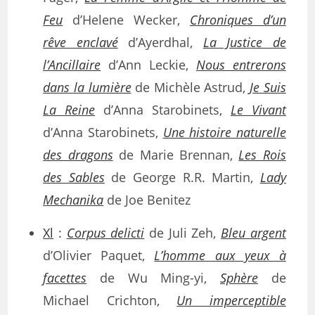
Feu
d’Helene Wecker,
Chroniques d’un
rêve enclavé
d’Ayerdhal,
La Justice de
l’Ancillaire
d’Ann Leckie,
Nous entrerons
dans la lumière
de Michèle Astrud,
Je Suis
La Reine
d’Anna Starobinets,
Le Vivant
d’Anna Starobinets,
Une histoire naturelle
des dragons
de Marie Brennan,
Les Rois
des Sables
de George R.R. Martin,
Lady
Mechanika
de Joe Benitez
Xl
:
Corpus delicti
de Juli Zeh,
Bleu argent
d’Olivier Paquet,
L’homme aux yeux à
facettes
de Wu Ming-yi,
Sphère
de
Michael Crichton,
Un imperceptible