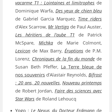
vacarme T1 : Lointaines et limitrophes
de
Dominique Warfa,
Des yeux de chien bleu
de Gabriel Garcia Marquez,
Time riders
d’Alex Scarrow,
Mr Vertigo
de Paul Auster,
Les héritiers de l’aube T1
de Patrick
McSpare,
Michka
de Marie Colmont,
Lexicon
de Max Barry,
Éruptions
de P.M.
Lorenz,
Chroniques de la fin du monde
de
Susan Beth Pfeffer,
La Terre bleue de
nos souvenirs
d’Alastair Reynolds,
Bifrost
: 20 ans, 20 nouvelles
,
Nouveau printemps
de Robert Jordan,
Faire des sciences avec
Star Wars
de Roland Lehoucq
Yogo
:
Le Nexus du Docteur Erdmann
de