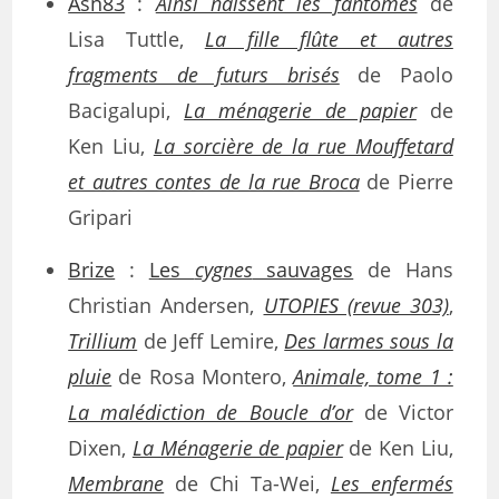
Asn83
:
Ainsi naissent les fantômes
de
Lisa Tuttle,
La fille flûte et autres
fragments de futurs brisés
de Paolo
Bacigalupi,
La ménagerie de papier
de
Ken Liu,
La sorcière de la rue Mouffetard
et autres contes de la rue Broca
de Pierre
Gripari
Brize
:
Les
cygnes
sauvages
de Hans
Christian Andersen,
UTOPIES (revue 303)
,
Trillium
de Jeff Lemire,
Des larmes sous la
pluie
de Rosa Montero,
Animale, tome 1 :
La malédiction de Boucle d’or
de Victor
Dixen,
La Ménagerie de papier
de Ken Liu,
Membrane
de Chi Ta-Wei,
Les enfermés