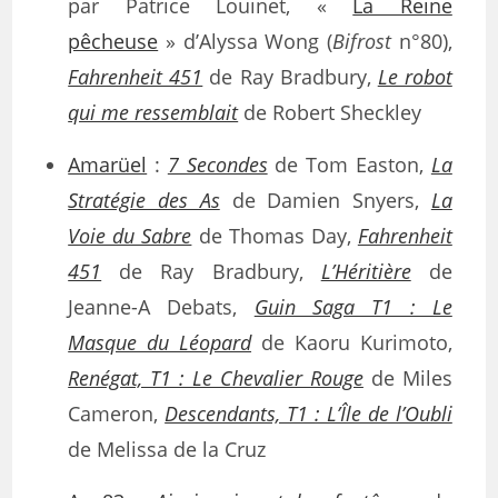
par Patrice Louinet, «
La Reine
pêcheuse
» d’Alyssa Wong (
Bifrost
n°80),
Fahrenheit 451
de Ray Bradbury,
Le robot
qui me ressemblait
de Robert Sheckley
Amarüel
:
7 Secondes
de Tom Easton,
La
Stratégie des As
de Damien Snyers,
La
Voie du Sabre
de Thomas Day,
Fahrenheit
451
de Ray Bradbury,
L’Héritière
de
Jeanne-A Debats,
Guin Saga T1 : Le
Masque du Léopard
de Kaoru Kurimoto,
Renégat, T1 : Le Chevalier Rouge
de Miles
Cameron,
Descendants, T1 : L’Île de l’Oubli
de Melissa de la Cruz