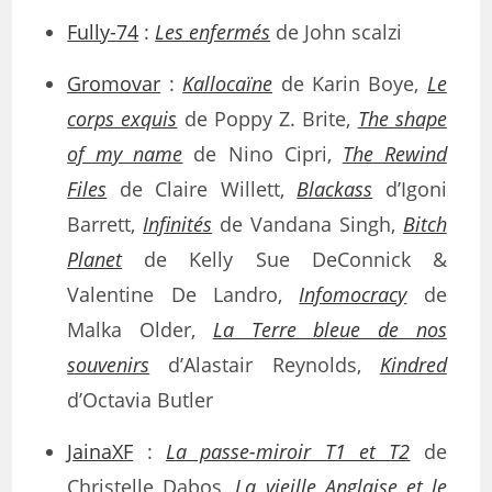
Fully-74
:
Les enfermés
de John scalzi
Gromovar
:
Kallocaïne
de Karin Boye,
Le
corps exquis
de Poppy Z. Brite,
The shape
of my name
de Nino Cipri,
The Rewind
Files
de Claire Willett,
Blackass
d’Igoni
Barrett,
Infinités
de Vandana Singh,
Bitch
Planet
de Kelly Sue DeConnick &
Valentine De Landro,
Infomocracy
de
Malka Older,
La Terre bleue de nos
souvenirs
d’Alastair Reynolds,
Kindred
d’Octavia Butler
JainaXF
:
La passe-miroir T1 et T2
de
Christelle Dabos,
La vieille Anglaise et le