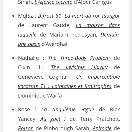
Singh,
L’Agence secrète
d’Alper Canigüz
MqlSz
:
Bifrost 81
,
La mort du roi Tsongor
de Laurent Gaudé,
La maison dans
laquelle
de Mariam Petrosyan,
Demain,
une oasis
d’Ayerdhal
Nathalie
:
The Three-Body Problem
de
Cixin Liu,
The Invisible Library
de
Genevieve Cogman,
Un imperceptible
vacarme T1 : Lointaines et limitrophes
de
Dominique Warfa
Rose
:
La cinquième vague
de Rick
Yancey,
Au guet !
de Terry Pratchett,
Poison
de Pinborough Sarah,
Animale
de