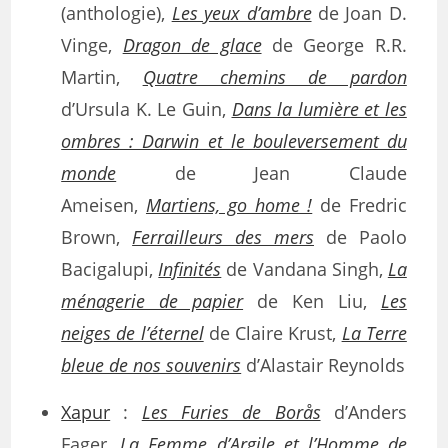
(anthologie),
Les yeux d’ambre
de Joan D.
Vinge,
Dragon de glace
de George R.R.
Martin,
Quatre chemins de pardon
d’Ursula K. Le Guin,
Dans la lumière et les
ombres : Darwin et le bouleversement du
monde
de Jean Claude
Ameisen,
Martiens, go home !
de Fredric
Brown,
Ferrailleurs des mers
de Paolo
Bacigalupi,
Infinités
de Vandana Singh,
La
ménagerie de papier
de Ken Liu,
Les
neiges de l’éternel
de Claire Krust,
La Terre
bleue de nos souvenirs
d’Alastair Reynolds
Xapur
:
Les Furies de Borås
d’Anders
Fager,
La Femme d’Argile et l’Homme de