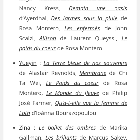
Nancy Kress,
Demain une oasis
d’Ayerdhal,
Des larmes sous la pluie
de
Rosa Montero,
Les enfermés
de John
Scalzi,
Allison
de Laurent Queyssi,
Le
poids du coeur
de Rosa Montero
Yueyin
:
La Terre bleue de nos souvenirs
de Alastair Reynolds,
Membrane
de Chi
Ta Wei,
Le Poids du coeur
de Rosa
Montero,
Le Monde du fleuve
de Philip
José Farmer,
Qu’a-t-elle vue la femme de
Loth
d’Ioànna Bourazopoulou
Zina
:
Le ballet des ombres
de Marika
Gallman,
Les brillants
de Marcus Sakey,