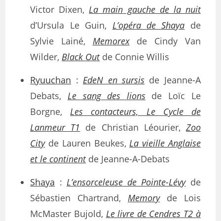
Victor Dixen,
La main gauche de la nuit
d’Ursula Le Guin,
L’opéra de Shaya
de
Sylvie Lainé,
Memorex
de Cindy Van
Wilder,
Black Out
de Connie Willis
Ryuuchan
:
EdeN en sursis
de Jeanne-A
Debats,
Le sang des lions
de Loïc Le
Borgne,
Les contacteurs, Le Cycle de
Lanmeur T1
de Christian Léourier,
Zoo
City
de Lauren Beukes,
La vieille Anglaise
et le continent
de Jeanne-A-Debats
Shaya
:
L’ensorceleuse de Pointe-Lévy
de
Sébastien Chartrand,
Memory
de Lois
McMaster Bujold,
Le livre de Cendres T2 à