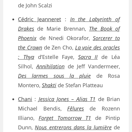
de John Scalzi
Cédric Jeanneret
:
In the Labyrinth of
Drakes
de Marie Brennan,
The Book of
Phoenix
de Nnedi Okorafor,
Sorcerer to
the Crown
de Zen Cho,
La voie des oracles
: Thya
d’Estelle Faye,
Sacra II
de Léa
Silhol,
Annihilation
de Jeff Vandermeer,
Des larmes sous la pluie
de Rosa
Montero,
Shakti
de Stefan Platteau
Chani
:
Jessica Jones – Alias T1
de Brian
Michael Bendis,
Fêlures
de Rozenn
Illiano,
Forget Tomorrow T1
de Pintip
Dunn,
Nous entrerons dans la lumière
de