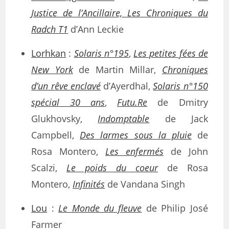
Justice de l’Ancillaire, Les Chroniques du
Radch T1
d’Ann Leckie
Lorhkan
:
Solaris n°195
,
Les petites fées de
New York
de Martin Millar,
Chroniques
d’un rêve enclavé
d’Ayerdhal,
Solaris n°150
spécial 30 ans
,
Futu.Re
de Dmitry
Glukhovsky,
Indomptable
de Jack
Campbell,
Des larmes sous la pluie
de
Rosa Montero,
Les enfermés
de John
Scalzi,
Le poids du coeur
de Rosa
Montero,
Infinités
de Vandana Singh
Lou
:
Le Monde du fleuve
de Philip José
Farmer