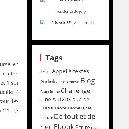
Présidente du jury
Tags
ourse en
Appel à textes
ActuSF
araître.
Blog
Audiolivre
et 1 sur
BD
Bifrost
Challenge
ueille 4
Bragelonne
Coup de
Ciné & DVD
Pour les
coeur
Denoël
Denoël Lunes
n trou (3
De tout et de
d'encre
rien
Ebook
Ecrire
Essai