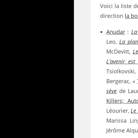
Voici la liste
direction
la bo
Anudar
:
La
Leo,
La plan
McDevitt,
Le
L’avenir est
Tsiolkovski
Bergerac, «
sève
de Laur
Killers; A
Léourier,
Le
Marissa Li
Jérôme Alqu