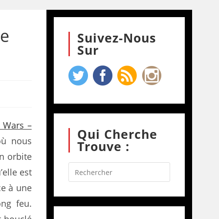
me
Suivez-Nous
Sur
 Wars –
Qui Cherche
ù nous
Trouve :
n orbite
elle est
ce à une
ong feu.