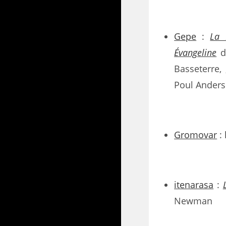
Gepe
:
La 
Évangeline
d
Basseterre,
Poul Ander
Gromovar
: 
itenarasa
:
Newman