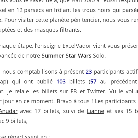
ais vous le savez déjà, que Han Solo a réussi l’exploi
sel en 12 parsecs en frôlant les trous noirs qui pars
e. Pour visiter cette planète pénitencier, nous vous r
ptées et des masques filtrants.
haque étape, l’enseigne ExcelVador vient vous prése
avancée de notre
Summer Star Wars
Solo.
s, nous comptabilisons à présent
23
participants actif
cap) qui ont publié
103
billets (
57
au précédent 
. je relaie les billets sur FB et Twitter. Vu le volu
r jour en ce moment. Bravo à tous ! Les participants 
Anudar
avec 17 billets, suivi de
Lianne
et ses 15 bi
c 9 billets,
 se répartissent en :