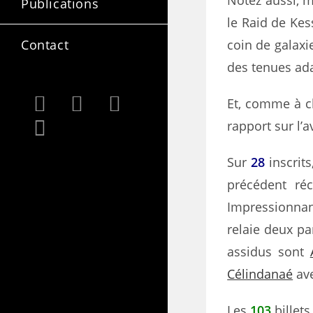
Notez aussi, m
Publications
le Raid de Kes
coin de galaxi
Contact
des tenues ada
Et, comme à c
rapport sur l’
Sur
28
inscrit
précédent ré
Impressionnant
relaie deux pa
assidus sont
Célindanaé
ave
Les
103
billets