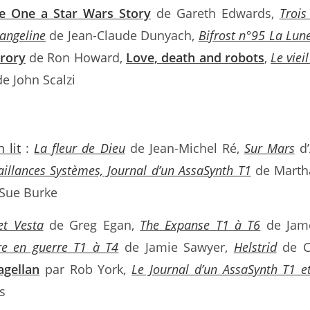
e One a Star Wars Story
de Gareth Edwards,
Trois
angeline
de Jean-Claude Dunyach,
Bifrost n°95 La Lun
trory
de Ron Howard,
Love, death and robots
,
Le vie
e John Scalzi
 lit
:
La fleur de Dieu
de Jean-Michel Ré,
Sur Mars
d’
aillances Systèmes, Journal d’un AssaSynth T1
de Martha
Sue Burke
et Vesta
de Greg Egan,
The Expanse T1 à T6
de Jame
re en guerre T1 à T4
de Jamie Sawyer,
Helstrid
de Ch
gellan
par Rob York,
Le Journal d’un AssaSynth T1 e
s