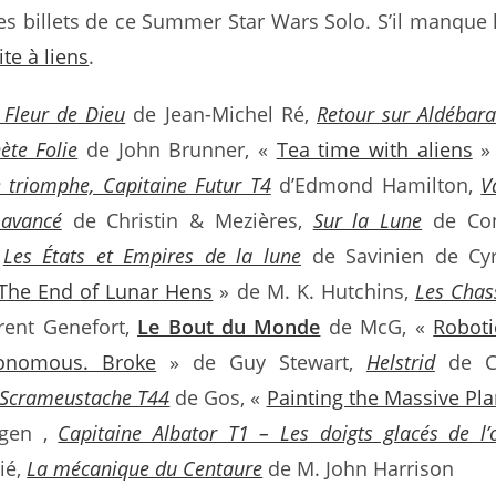
 des billets de ce Summer Star Wars Solo. S’il manque l
ite à liens
.
 Fleur de Dieu
de Jean-Michel Ré,
Retour sur Aldébar
ète Folie
de John Brunner, «
Tea time with aliens
» 
 triomphe, Capitaine Futur T4
d’Edmond Hamilton,
V
 avancé
de Christin & Mezières,
Sur la Lune
de Con
,
Les États et Empires de la lune
de Savinien de Cy
The End of Lunar Hens
» de M. K. Hutchins,
Les Chas
ent Genefort,
Le Bout du Monde
de McG, «
Roboti
utonomous. Broke
» de Guy Stewart,
Helstrid
de Ch
 Scrameustache T44
de Gos, «
Painting the Massive Pla
ngen ,
Capitaine Albator T1 – Les doigts glacés de l’
ié,
La mécanique du Centaure
de M. John Harrison