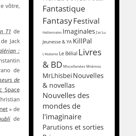
e vôtre,
Fantastique
Fantasy
Festival
Imaginales
an T1
de
Halliennales
J'ai Lu
KillPal
de Jack
Jeunesse & YA
Livres
alérian :
Le Bélial
L'Atalante
stantin
& BD
Miscellanées
Mnémos
rano de
Nouvelles
MrLhisbei
seurs de
& novellas
c Space
Nouvelles des
ristian
mondes de
net
» de
l'imaginaire
oubli
de
Parutions et sorties