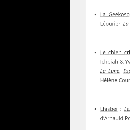
La Geekoso
Léourier,
La
Le chien cr
Ichbiah & Y
La Lune
,
Ex
Hélène Cour
Lhisbei
:
Le
d’Arnauld P