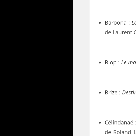
Baroona
:
L
de Laurent 
Blop
:
Le ma
Brize
:
Desti
Célindanaé
de Roland 