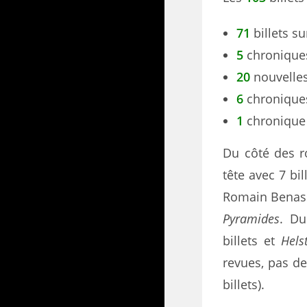
71
billets s
5
chronique
20
nouvelle
6
chroniques
1
chronique
Du côté des 
tête avec 7 bi
Romain Benassa
Pyramides
. Du
billets et
Hels
revues, pas de 
billets).