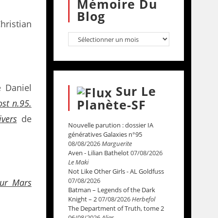
Mémoire Du
Blog
ristian
 Daniel
Sur Le
Planète-SF
ost n.95.
ivers
de
Nouvelle parution : dossier IA
génératives Galaxies n°95
08/08/2026
Marguerite
Aven - Lilian Bathelot
07/08/2026
Le Maki
Not Like Other Girls - AL Goldfuss
07/08/2026
ur Mars
Batman – Legends of the Dark
Knight – 2
07/08/2026
Herbefol
The Department of Truth, tome 2
06/08/2026
Alias