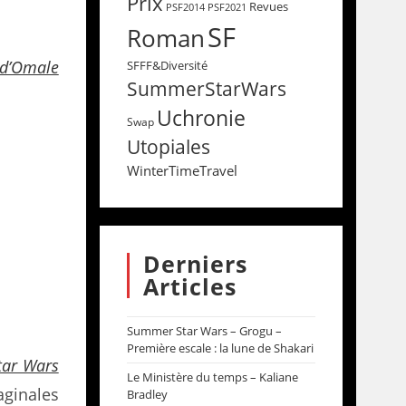
Prix
Revues
PSF2014
PSF2021
SF
Roman
 d’Omale
SFFF&Diversité
SummerStarWars
Uchronie
Swap
Utopiales
WinterTimeTravel
Derniers
Articles
Summer Star Wars – Grogu –
Première escale : la lune de Shakari
tar Wars
Le Ministère du temps – Kaliane
aginales
Bradley