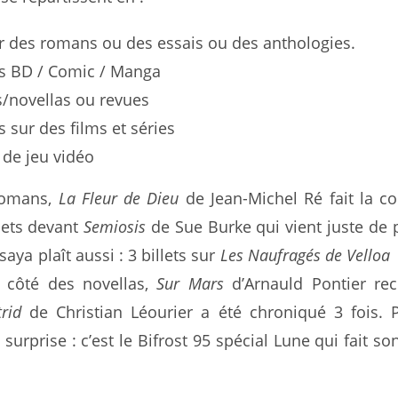
ur des romans ou des essais ou des anthologies.
s BD / Comic / Manga
s/novellas ou revues
 sur des films et séries
 de jeu vidéo
romans,
La Fleur de Dieu
de Jean-Michel Ré fait la c
llets devant
Semiosis
de Sue Burke qui vient juste de p
ya plaît aussi : 3 billets sur
Les Naufragés de Velloa
 côté des novellas,
Sur Mars
d’Arnauld Pontier rec
trid
de Christian Léourier a été chroniqué 3 fois. 
surprise : c’est le Bifrost 95 spécial Lune qui fait so