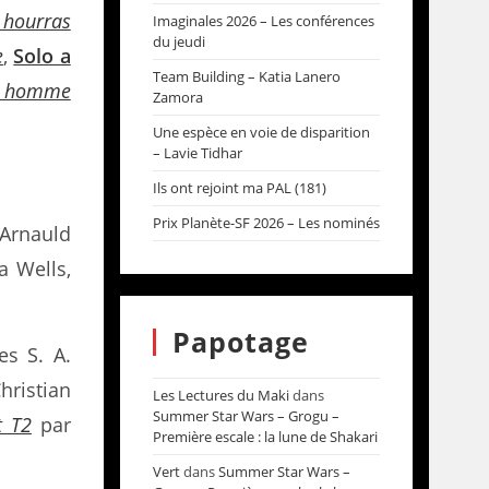
 hourras
Imaginales 2026 – Les conférences
du jeudi
e
,
Solo a
Team Building – Katia Lanero
il homme
Zamora
Une espèce en voie de disparition
– Lavie Tidhar
Ils ont rejoint ma PAL (181)
Prix Planète-SF 2026 – Les nominés
Arnauld
 Wells,
Papotage
s S. A.
ristian
Les Lectures du Maki
dans
Summer Star Wars – Grogu –
t T2
par
Première escale : la lune de Shakari
Vert
dans
Summer Star Wars –