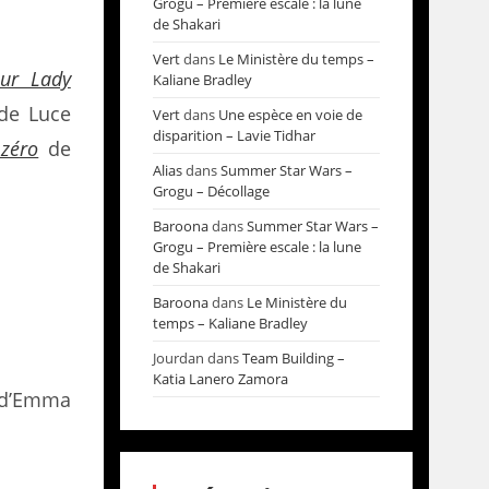
Grogu – Première escale : la lune
de Shakari
Vert
dans
Le Ministère du temps –
our Lady
Kaliane Bradley
de Luce
Vert
dans
Une espèce en voie de
disparition – Lavie Tidhar
zéro
de
Alias
dans
Summer Star Wars –
Grogu – Décollage
Baroona
dans
Summer Star Wars –
Grogu – Première escale : la lune
de Shakari
Baroona
dans
Le Ministère du
temps – Kaliane Bradley
Jourdan
dans
Team Building –
Katia Lanero Zamora
d’Emma