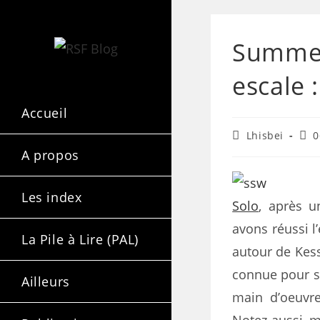
Summer
escale 
Accueil
Lhisbei
0
A propos
Les index
Solo
, après 
avons réussi l
La Pile à Lire (PAL)
autour de Kess
connue pour s
Ailleurs
main d’oeuvre