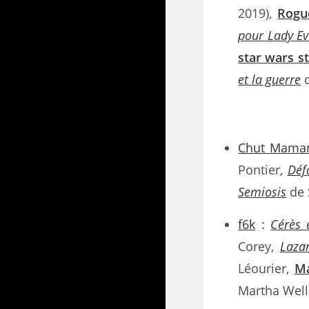
2019),
Rogu
pour Lady Ev
star wars s
et la guerre
d
Chut Maman
Pontier,
Déf
Semiosis
de 
f6k
:
Cérès 
Corey,
Laza
Léourier,
Ma
Martha Well