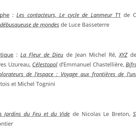
phe
:
Les contacteurs, Le cycle de Lanmeur T1
de Ch
 débusqueuse de mondes
de Luce Basseterre
itique
:
La Fleur de Dieu
de Jean Michel Ré,
XYZ
de
ves Uzureau,
Célestopol
d’Emmanuel Chastellière,
Bifr
plorateurs de l’espace : Voyage aux frontières de l’un
tois et Michel Tognini
s Jardins du Feu et du Vide
de Nicolas Le Breton,
S
ontier