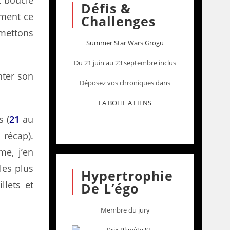
t bouclé
Défis &
èment ce
Challenges
emettons
Summer Star Wars Grogu
Du 21 juin au 23 septembre inclus
nter son
Déposez vos chroniques dans
LA BOITE A LIENS
s (
21
au
récap).
me, j’en
les plus
Hypertrophie
llets et
De L’égo
Membre du jury