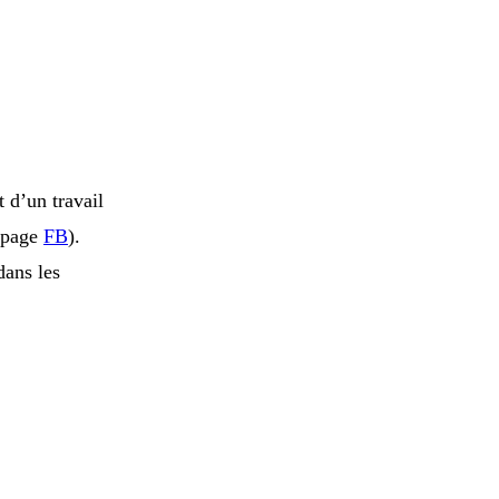
t d’un travail
a page
FB
).
dans les