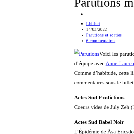
Parutions m
Auteur/autrice
Lhisbei
de
Publication
14/03/2022
la
publiée :
Post
Parutions et sorties
publication :
category:
Commentaires
6 commentaires
de
la
Voici les paruti
publication :
d’équipe avec
Anne-Laure 
Comme d’habitude, cette lis
commentaires sous le billet
Actes Sud Exofictions
Coeurs vides de July Zeh (
Actes Sud Babel Noir
L’Épidémie de Åsa Ericsdot