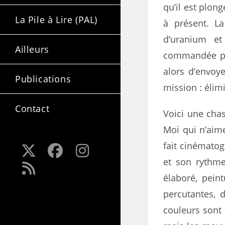
qu’il est plon
La Pile à Lire (PAL)
à présent. L
d’uranium et
Ailleurs
commandée par
alors d’envoy
Publications
mission : élimi
Contact
Voici une cha
Moi qui n’aime
fait cinématog
et son rythme
élaboré, pein
percutantes, 
couleurs sont 