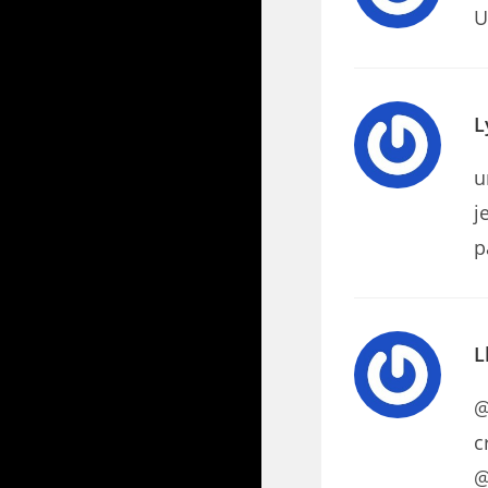
U
L
u
j
p
L
@
c
@