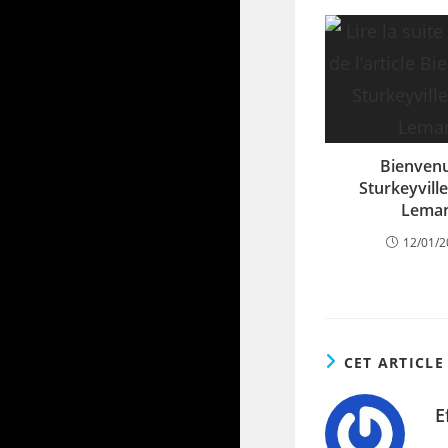
Bienven
Sturkeyvill
Lema
12/01/
CET ARTICLE
E