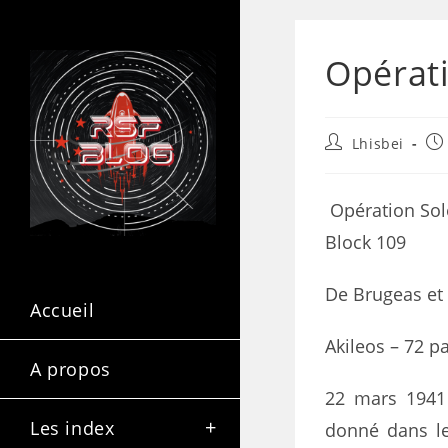
Opérati
Lhisbei
Opération Sol
Block 109
De Brugeas et
Accueil
Akileos – 72 p
A propos
22 mars 1941 
Les index
donné dans le