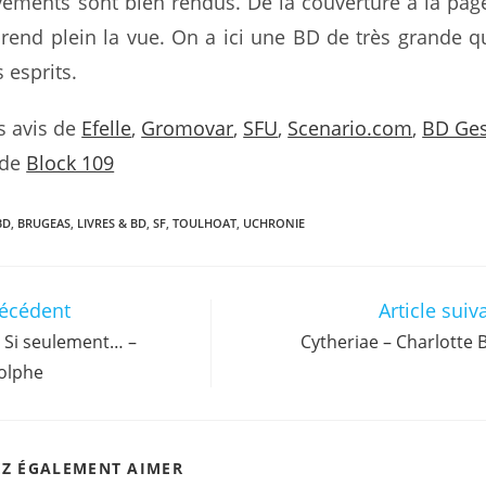
ements sont bien rendus. De la couverture à la page
prend plein la vue. On a ici une BD de très grande qu
 esprits.
es avis de
Efelle
,
Gromovar
,
SFU
,
Scenario.com
,
BD Ges
 de
Block 109
BD
,
BRUGEAS
,
LIVRES & BD
,
SF
,
TOULHOAT
,
UCHRONIE
récédent
Article suiv
, Si seulement… –
Cytheriae – Charlotte
olphe
EZ ÉGALEMENT AIMER