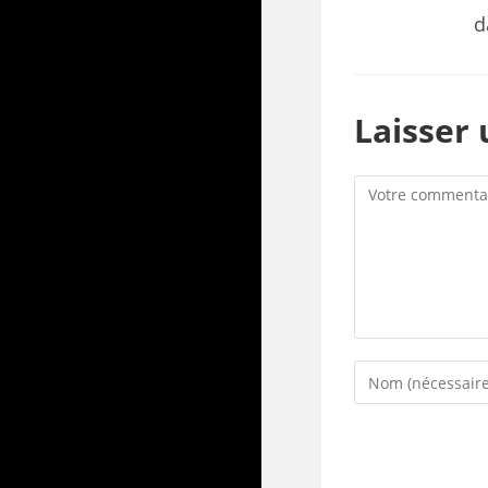
d
Laisser