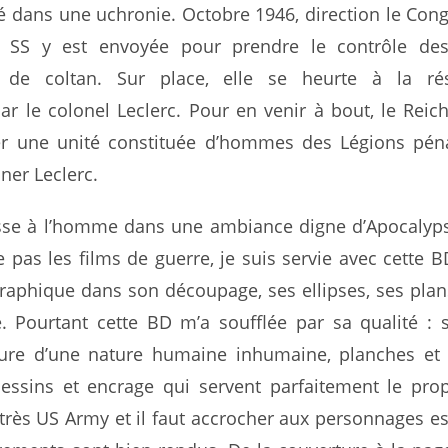
gé dans une uchronie. Octobre 1946, direction le Con
a SS y est envoyée pour prendre le contrôle de
 de coltan. Sur place, elle se heurte à la rés
 le colonel Leclerc. Pour en venir à bout, le Reic
er une unité constituée d’hommes des Légions pén
ner Leclerc.
sse à l’homme dans une ambiance digne d’Apocalyp
 pas les films de guerre, je suis servie avec cette B
raphique dans son découpage, ses ellipses, ses plan
. Pourtant cette BD m’a soufflée par sa qualité : 
ture d’une nature humaine inhumaine, planches et 
dessins et encrage qui servent parfaitement le pro
très US Army et il faut accrocher aux personnages e