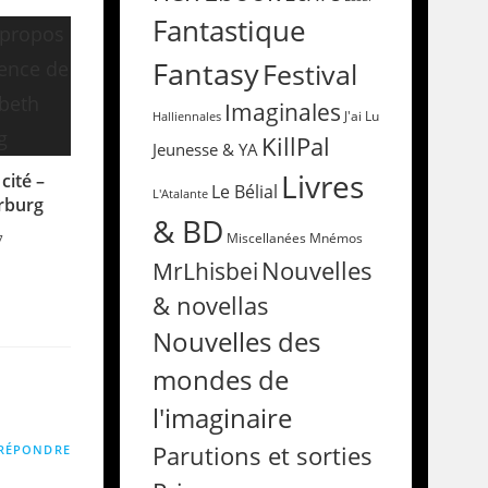
Fantastique
Fantasy
Festival
Imaginales
Halliennales
J'ai Lu
KillPal
Jeunesse & YA
Livres
 cité –
Le Bélial
L'Atalante
rburg
& BD
Miscellanées
Mnémos
7
Nouvelles
MrLhisbei
& novellas
Nouvelles des
mondes de
l'imaginaire
Parutions et sorties
RÉPONDRE