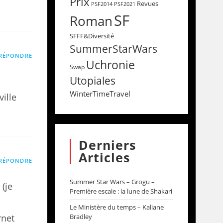
Prix
Revues
PSF2014
PSF2021
SF
Roman
SFFF&Diversité
SummerStarWars
RÉPONDRE
Uchronie
Swap
Utopiales
WinterTimeTravel
ville
Derniers
Articles
RÉPONDRE
Summer Star Wars – Grogu –
 (je
Première escale : la lune de Shakari
Le Ministère du temps – Kaliane
rnet
Bradley