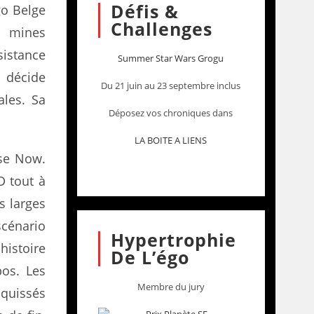
Défis &
go Belge
Challenges
s mines
istance
Summer Star Wars Grogu
h décide
Du 21 juin au 23 septembre inclus
ales. Sa
Déposez vos chroniques dans
LA BOITE A LIENS
se Now.
D tout à
s larges
scénario
Hypertrophie
histoire
De L’égo
pos. Les
Membre du jury
squissés