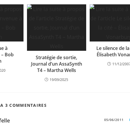
ue à
Le silence de la
e – Bob
Élisabeth Vona
Stratégie de sortie,
n
Journal d’un AssaSynth
11/12/200
T4 – Martha Wells
2020
19/09/2025
 A 3 COMMENTAIRES
felle
05/06/2011