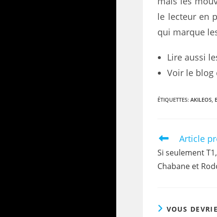
mais les mouv
le lecteur en 
qui marque les
Lire aussi l
Voir le blog
ÉTIQUETTES
:
AKILEOS
,
Article p
Si seulement T1
Chabane et Rod
VOUS DEVRI