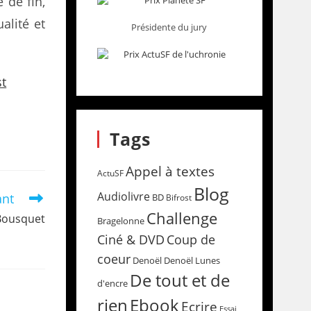
 de fin,
alité et
Présidente du jury
t
Tags
Appel à textes
ActuSF
Blog
Audiolivre
ant
BD
Bifrost
Challenge
 Bousquet
Bragelonne
Coup de
Ciné & DVD
coeur
Denoël
Denoël Lunes
De tout et de
d'encre
rien
Ebook
Ecrire
Essai