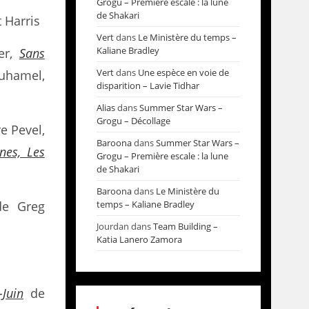
Grogu – Première escale : la lune
de Shakari
 Harris
Vert
dans
Le Ministère du temps –
Kaliane Bradley
er,
Sans
Vert
dans
Une espèce en voie de
Duhamel,
disparition – Lavie Tidhar
Alias
dans
Summer Star Wars –
Grogu – Décollage
e Pevel,
Baroona
dans
Summer Star Wars –
nes, Les
Grogu – Première escale : la lune
de Shakari
Baroona
dans
Le Ministère du
e Greg
temps – Kaliane Bradley
Jourdan
dans
Team Building –
Katia Lanero Zamora
-Juin
de