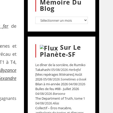
Mémoire Du
Blog
 fer
de
henes et
Sur Le
Planète-SF
Pécau et
T1 à T4,
Le dîner de la sorcière, de Rumiko
Byzance
Takahashi
05/08/2026
Herbefol
[Mes repérages littéraires] Août
lexandre
2026
05/08/2026
Sometimes a book
Bilan à mi-année 2026
04/08/2026
Bulles de feu #88 - Juillet 2026
04/08/2026
Baroona
 gagnants
The Department of Truth, tome 1
04/08/2026
Alias
Collectif – Éros macabre,
anthologie de textes et d’images