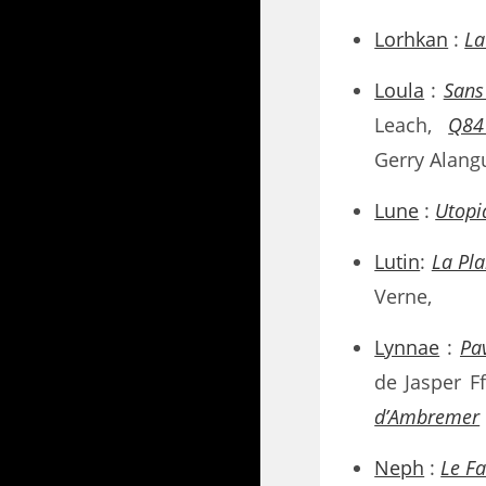
Lorhkan
:
La
Loula
:
Sans
Leach,
Q84
Gerry Alang
Lune
:
Utopi
Lutin
:
La Pla
Verne,
Lynnae
:
Pa
de Jasper F
d’Ambremer
Neph
:
Le Fa