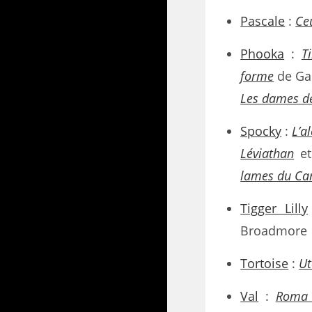
Pascale
:
Ce
Phooka
:
T
forme
de Gai
Les dames d
Spocky
:
L’a
Léviathan
e
lames du Ca
Tigger Lilly
Broadmore
Tortoise
:
Ut
Val
:
Roma 