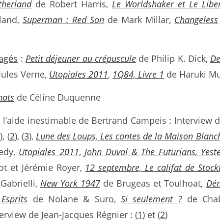
therland
de Robert Harris,
Le Worldshaker et Le Libe
land,
Superman : Red Son
de Mark Millar,
Changeless
ragés
:
Petit déjeuner au crépuscule
de Philip K. Dick,
De
Jules Verne,
Utopiales 2011
,
1Q84, Livre 1
de Haruki M
hats
de Céline Duquenne
 l’aide inestimable de Bertrand Campeis : Interview 
1
), (
2
), (
3
),
Lune des Loups, Les contes de la Maison Blanc
edy,
Utopiales 2011
,
John Duval & The Futurians, Yest
ot et Jérémie Royer,
12 septembre, Le califat de Stoc
 Gabrielli,
New York 1947
de Brugeas et Toulhoat,
Dém
Esprits
de Nolane & Suro,
Si seulement ?
de Chab
erview de Jean-Jacques Régnier : (
1
) et (
2
)