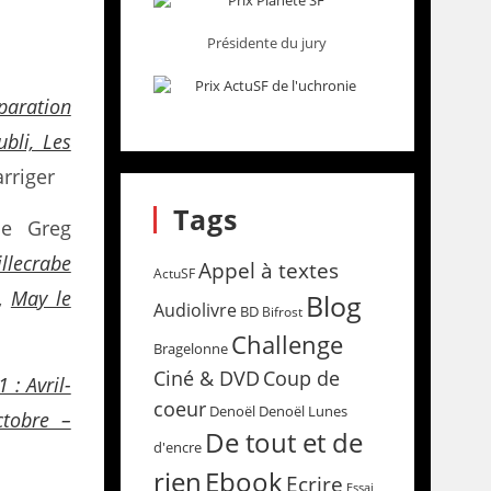
Présidente du jury
paration
ubli, Les
rriger
Tags
e Greg
llecrabe
Appel à textes
ActuSF
d,
May le
Blog
Audiolivre
BD
Bifrost
Challenge
Bragelonne
Coup de
Ciné & DVD
 : Avril-
coeur
Denoël
Denoël Lunes
ctobre –
De tout et de
d'encre
rien
Ebook
Ecrire
Essai