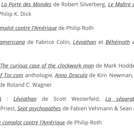
:
La Porte des Mondes
de Robert Silverberg,
Le Maître 
hilip K. Dick
mplot contre l’Amérique
de Philip Roth
americana
de Fabrice Colin,
Léviathan
et
Béhémoth
d
The curious case of the clockwork man
de Mark Hodd
of Tor.com
anthologie,
Anno Dracula
de Kim Newman
de Roland C. Wagner
4
:
Léviathan
de Scott Westerfeld,
La séparat
Priest,
Sept psychopathes
de Fabien Vehmann & Sean P
e complot contre l’Amérique
de Philip Roth