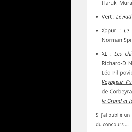
Haruki Mur
Vert
:
Léviat
Xapur
:
Le
Norman Spi
XL
:
Les chi
Richard-D 
Léo Pilipovi
Voyageur Fu
de Corbeyr
le Grand et 
Si j’ai oublié u
du concours …