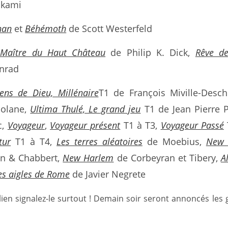
akami
han
et
Béhémoth
de Scott Westerfeld
 Maître du Haut Château
de Philip K. Dick,
Rêve de
nrad
ens de Dieu, Millénaire
T1 de François Miville-Desc
Nolane,
Ultima Thulé, Le grand jeu
T1 de Jean Pierre 
c,
Voyageur
,
Voyageur présent
T1 à T3,
Voyageur Passé
tur
T1 à T4,
Les terres aléatoires
de Moebius,
New 
an & Chabbert,
New Harlem
de Corbeyran et Tibery,
A
les aigles de Rome
de Javier Negrete
n lien signalez-le surtout ! Demain soir seront annoncés les