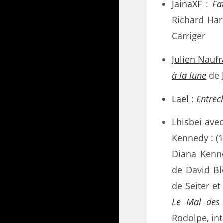
JainaXF
:
Fa
Richard Har
Carriger
Julien Nauf
à la lune
de 
Lael
:
Entrec
Lhisbei avec
Kennedy : (
Diana Kenn
de David Bl
de Seiter et
Le Mal des 
Rodolpe, int