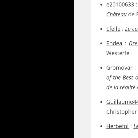
e20100633
Château
de P
Efelle
:
Le co
Endea
:
Dre
Westerfel
Gromovar
:
of the Best 
de la réalité
Guillaume4
Christopher 
Herbefol
:
L