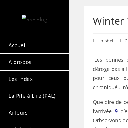
Winter 
Lhisbei
2
Accueil
Les bonnes 
A propos
déroge pas à la
pour ceux qu
Les index
chroniqué… n’e
La Pile à Lire (PAL)
Que dire de c
l’arrivée
9
d’e
Ailleurs
Orbservons do