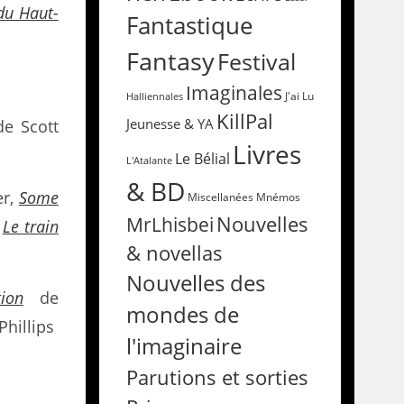
du Haut-
Fantastique
Fantasy
Festival
Imaginales
Halliennales
J'ai Lu
KillPal
Jeunesse & YA
e Scott
Livres
Le Bélial
L'Atalante
& BD
er,
Some
Miscellanées
Mnémos
Nouvelles
MrLhisbei
,
Le train
& novellas
Nouvelles des
ion
de
mondes de
hillips
l'imaginaire
Parutions et sorties