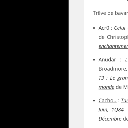
Trêve de bavar
Acr0
:
Celui 
de Christop
enchantemen
Anudar
:
L
Broadmore
T3 : Le gran
monde
de Mi
Cachou
:
Ta
Juin
,
1Q84 –
Décembre
de