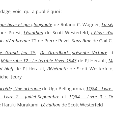
dage, voici qui a publié quoi :
qui bave et qui glougloute
de Roland C. Wagner,
La sé
her Priest,
Léviathan
de Scott Westerfeld,
L’élixir d’o
ts d’Ambremer
T2 de Pierre Pevel,
Sans âme
de Gail Ca
e Grand Jeu
T5
,
Dr Grordbort présente Victoire
d
,
Millecrabe T2 : Le terrible Hiver 1947
de PJ Herault,
Mi
d bluff
de PJ Herault,
Béhémoth
de Scott Westerfel
chel Jeury
ncrède, Une uchronie
de Ugo Bellagamba,
1Q84 – Livre 1
 Livre 2 : Juillet-Septembre
et
1Q84 – Livre 3 : O
 Haruki Murakami,
Léviathan
de Scott Westerfeld