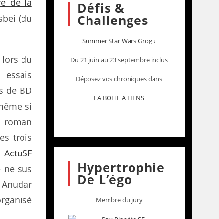
e de la
Défis &
Challenges
isbei (du
Summer Star Wars Grogu
s lors du
Du 21 juin au 23 septembre inclus
t essais
Déposez vos chroniques dans
s de BD
LA BOITE A LIENS
 même si
l roman
es trois
x ActuSF
Hypertrophie
e ne sus
De L’égo
. Anudar
organisé
Membre du jury