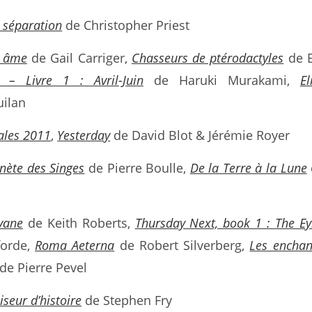
 séparation
de Christopher Priest
 âme
de Gail Carriger,
Chasseurs de ptérodactyles
de 
 – Livre 1 : Avril-Juin
de Haruki Murakami,
E
uilan
ales 2011
,
Yesterday
de David Blot & Jérémie Royer
nète des Singes
de Pierre Boulle,
De la Terre à la Lune
vane
de Keith Roberts,
Thursday Next, book 1 : The Eyr
forde,
Roma Aeterna
de Robert Silverberg,
Les encha
de Pierre Pevel
iseur d’histoire
de Stephen Fry