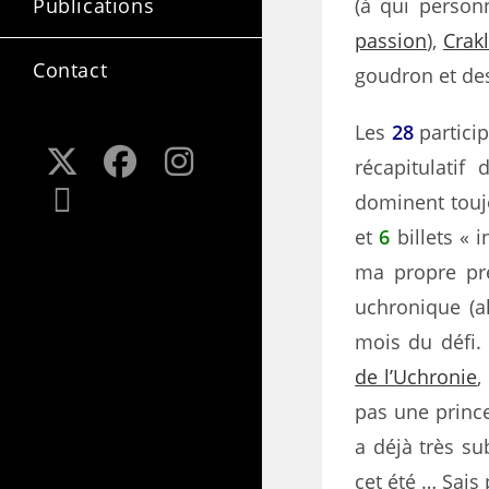
(à qui personn
Publications
passion
),
Crak
Contact
goudron et de
Les
28
particip
récapitulatif
dominent tou
et
6
billets « 
ma propre pre
uchronique (a
mois du défi.
de l’Uchronie
,
pas une princ
a déjà très s
cet été … Sais