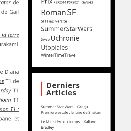
Prix
rator
de
Revues
PSF2014
PSF2021
SF
Roman
de Gail
SFFF&Diversité
SummerStarWars
 la terre
Uchronie
Swap
urakami
Utopiales
WinterTimeTravel
de Diana
he
T1 de
Derniers
erday
T1
Articles
kholm
T1
Summer Star Wars – Grogu –
on T1 :
Première escale : la lune de Shakari
ane et
Le Ministère du temps – Kaliane
Bradley