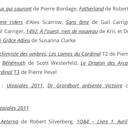
ux qui sauront
de Pierre Bordage,
Fatherland
de Robert
ime riders
d’Alex Scarrow,
Sans âme
de Gail Carrig
l Carriger,
1492, A l’ouest, rien de nouveau
de Kris et 
e Grâce Adieu
de Susanna Clarke
lchimiste des ombres, Les Lames du Cardinal
T2 de Pierr
t
Béhémoth
de Scott Westerfeld,
Le Dragon des Arca
rdinal
T3
de Pierre Pevel
:
Utopiales 2011
,
Dr Grordbort présente Victoire
d
opiales 2011
Aeterna
de Robert Silverberg,
1Q84 – Livre 1, Avril