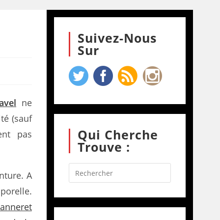
Suivez-Nous
Sur
avel
ne
ité (sauf
Qui Cherche
ent pas
Trouve :
nture. A
orelle.
eanneret