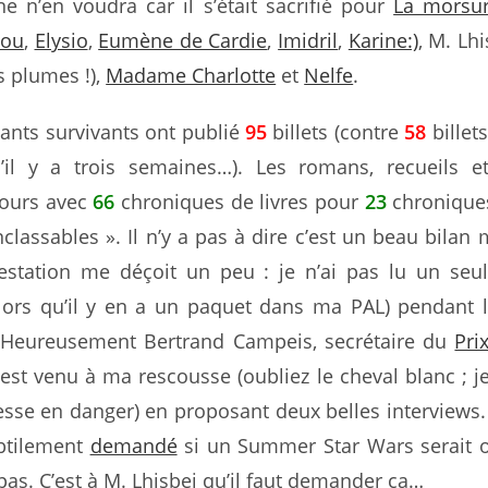
e n’en voudra car il s’était sacrifié pour
La morsur
lou
,
Elysio
,
Eumène de Cardie
,
Imidril
,
Karine:)
, M. Lh
s plumes !),
Madame Charlotte
et
Nelfe
.
ants survivants ont publié
95
billets (contre
58
billet
 d’il y a trois semaines…). Les romans, recueils e
jours avec
66
chroniques de livres pour
23
chronique
inclassables ». Il n’y a pas à dire c’est un beau bilan
station me déçoit un peu : je n’ai pas lu un seu
lors qu’il y en a un paquet dans ma PAL) pendant l
 Heureusement Bertrand Campeis, secrétaire du
Pri
 est venu à ma rescousse (oubliez le cheval blanc ; j
esse en danger) en proposant deux belles interviews
ubtilement
demandé
si un Summer Star Wars serait 
 pas. C’est à M. Lhisbei qu’il faut demander ça…