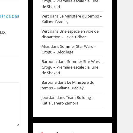
Grogu – Première escale : la lune
de Shakari
Vert
dans
Le Ministère du temps –
RÉPONDRE
Kaliane Bradley
aux
Vert
dans
Une espèce en voie de
disparition – Lavie Tidhar
Alias
dans
Summer Star Wars –
Grogu – Décollage
Baroona
dans
Summer Star Wars –
Grogu – Première escale : la lune
de Shakari
Baroona
dans
Le Ministère du
temps – Kaliane Bradley
Jourdan
dans
Team Building –
Katia Lanero Zamora