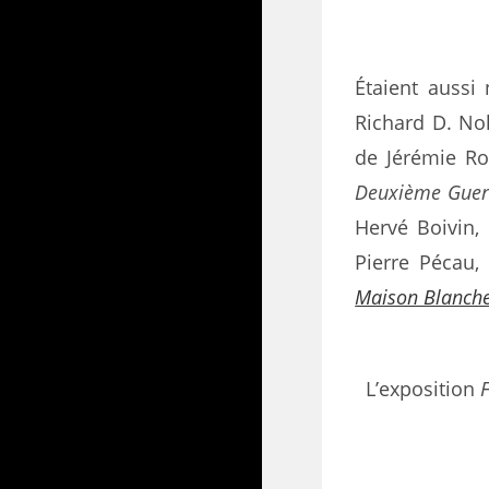
Étaient aussi
Richard D. Nol
de Jérémie Ro
Deuxième Guer
Hervé Boivin,
Pierre Pécau,
Maison Blanch
L’exposition