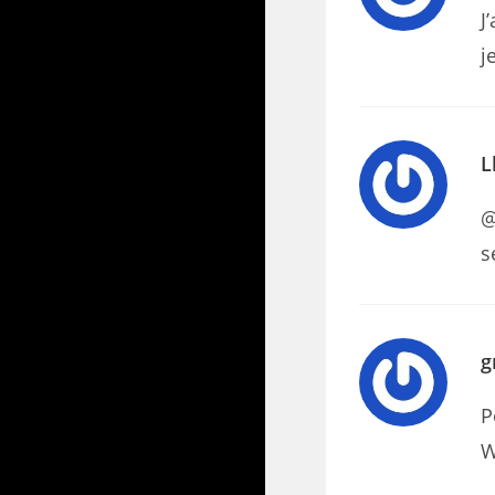
J
j
L
@
s
g
P
W