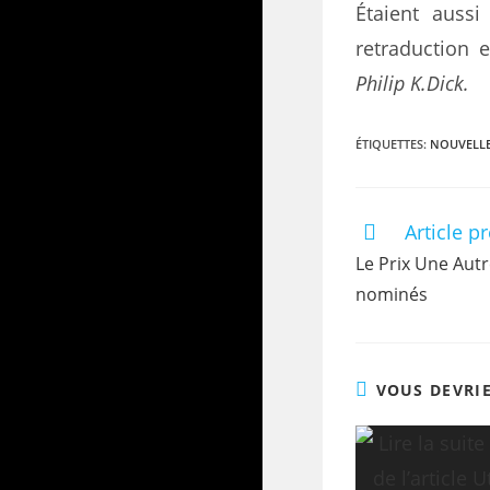
Étaient auss
retraduction 
Philip K.Dick.
ÉTIQUETTES
:
NOUVELLE
Article p
Le Prix Une Autr
nominés
VOUS DEVRI