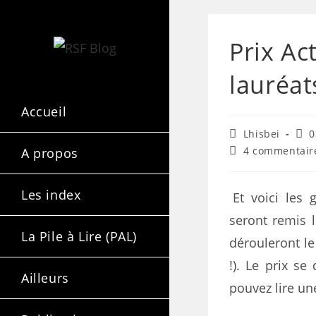
Prix Ac
lauréat
Accueil
Lhisbei
0
4 commentair
A propos
Les index
Et voici les 
seront remis
La Pile à Lire (PAL)
dérouleront le
!). Le prix se
Ailleurs
pouvez lire un