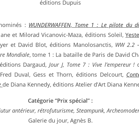
éditions Dupuis
 nominés :
WUNDERWAFFEN, Tome 1 : Le pilote du di
ane et Milorad Vicanovic-Maza, éditions Soleil,
Yest
yer et David Blot, éditions Manolosanctis,
WW 2.2 –
re Mondiale
, tome 1 : La bataille de Paris de David Ch
 éditions Dargaud,
Jour J, Tome 7 : Vive l’empereur !
d
 Fred Duval, Gess et Thorn, éditions Delcourt,
Cont
e
de Diana Kennedy, éditions Atelier d’Art Diana Kenn
Catégorie “Prix spécial” :
Futur antérieur, rétrofuturisme, Steampunk, Archeomode
Galerie du jour, Agnès B.