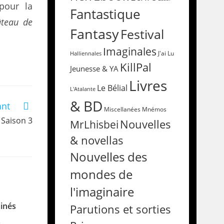
 pour la
Fantastique
âteau de
Fantasy
Festival
Imaginales
Halliennales
J'ai Lu
KillPal
Jeunesse & YA
Livres
Le Bélial
L'Atalante
& BD
ant
Miscellanées
Mnémos
 Saison 3
Nouvelles
MrLhisbei
& novellas
Nouvelles des
mondes de
l'imaginaire
inés
Parutions et sorties
5