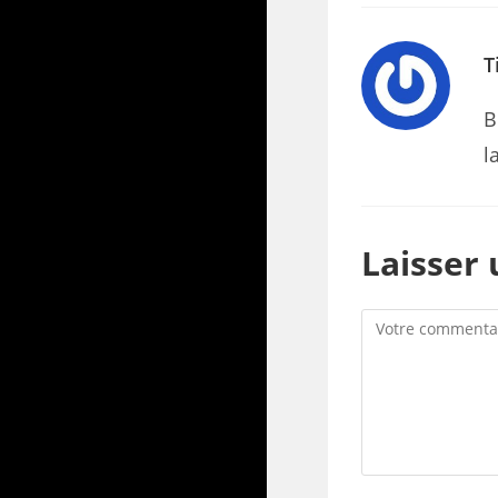
T
B
l
Laisser