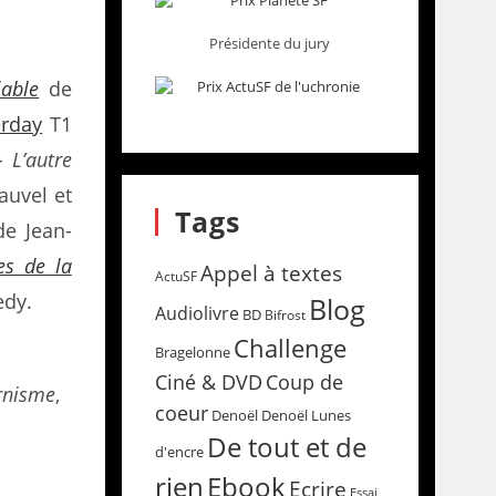
Présidente du jury
able
de
erday
T1
 L’autre
auvel et
Tags
e Jean-
es de la
Appel à textes
ActuSF
edy.
Blog
Audiolivre
BD
Bifrost
Challenge
Bragelonne
Coup de
Ciné & DVD
rnisme
,
coeur
Denoël
Denoël Lunes
De tout et de
d'encre
rien
Ebook
Ecrire
Essai