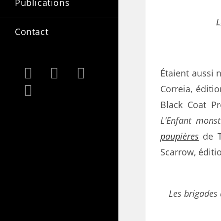
Publications
L
Contact
Étaient aussi
Correia, éditio
Black Coat Pr
L’Enfant monst
paupières
de T
Scarrow, éditi
Les brigades 