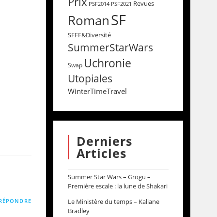
Prix
Revues
PSF2014
PSF2021
SF
Roman
SFFF&Diversité
SummerStarWars
Uchronie
Swap
Utopiales
WinterTimeTravel
Derniers
Articles
Summer Star Wars – Grogu –
Première escale : la lune de Shakari
RÉPONDRE
Le Ministère du temps – Kaliane
Bradley