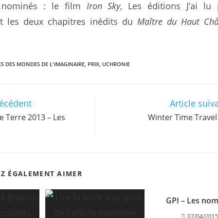
i nominés : le film
Iron Sky
, Les éditions J’ai lu
et les deux chapitres inédits du
Maître du Haut Ch
S DES MONDES DE L'IMAGINAIRE
,
PRIX
,
UCHRONIE
récédent
Article suiv
e Terre 2013 – Les
Winter Time Travel
EZ ÉGALEMENT AIMER
GPI – Les nom
07/04/201