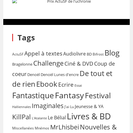
Tags
Blog
Appel à textes
Audiolivre
BD
Bifrost
ActuSF
Challenge
Coup de
Ciné & DVD
Bragelonne
De tout et
coeur
Denoël
Denoël Lunes d'encre
de rien
Ebook
Ecrire
Essai
Fantasy
Fantastique
Festival
Imaginales
Jeunesse & YA
Halliennales
J'ai Lu
Livres & BD
KillPal
Le Bélial
L'Atalante
Nouvelles &
MrLhisbei
Miscellanées
Mnémos