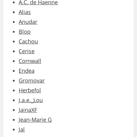
A.C. de Haenne
Alias
Anudar
Blop
Cachou
Cerise
Cornwall
Endea
Gromovar
Herbefol
J.a.e._Lou
JainaXF
Jean-Marie G
Jal