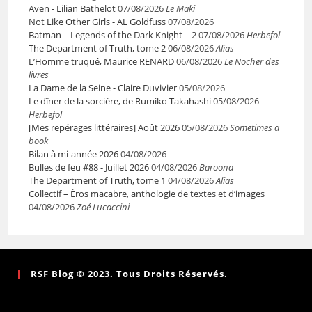
Aven - Lilian Bathelot
07/08/2026
Le Maki
Not Like Other Girls - AL Goldfuss
07/08/2026
Batman – Legends of the Dark Knight – 2
07/08/2026
Herbefol
The Department of Truth, tome 2
06/08/2026
Alias
L’Homme truqué, Maurice RENARD
06/08/2026
Le Nocher des
livres
La Dame de la Seine - Claire Duvivier
05/08/2026
Le dîner de la sorcière, de Rumiko Takahashi
05/08/2026
Herbefol
[Mes repérages littéraires] Août 2026
05/08/2026
Sometimes a
book
Bilan à mi-année 2026
04/08/2026
Bulles de feu #88 - Juillet 2026
04/08/2026
Baroona
The Department of Truth, tome 1
04/08/2026
Alias
Collectif – Éros macabre, anthologie de textes et d’images
04/08/2026
Zoé Lucaccini
RSF Blog © 2023. Tous Droits Réservés.