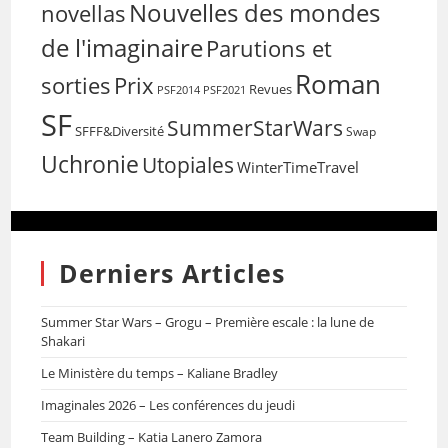
Nouvelles des mondes
novellas
de l'imaginaire
Parutions et
Roman
sorties
Prix
Revues
PSF2014
PSF2021
SF
SummerStarWars
SFFF&Diversité
Swap
Uchronie
Utopiales
WinterTimeTravel
Derniers Articles
Summer Star Wars – Grogu – Première escale : la lune de
Shakari
Le Ministère du temps – Kaliane Bradley
Imaginales 2026 – Les conférences du jeudi
Team Building – Katia Lanero Zamora