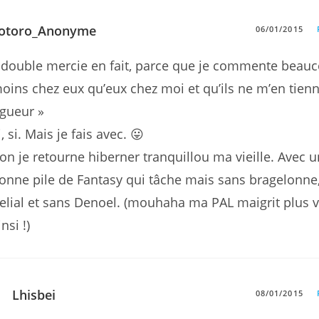
otoro_Anonyme
06/01/2015
 double mercie en fait, parce que je commente beau
oins chez eux qu’eux chez moi et qu’ils ne m’en tien
igueur »
i, si. Mais je fais avec. 😛
on je retourne hiberner tranquillou ma vieille. Avec 
onne pile de Fantasy qui tâche mais sans bragelonne
elial et sans Denoel. (mouhaha ma PAL maigrit plus v
insi !)
Lhisbei
08/01/2015