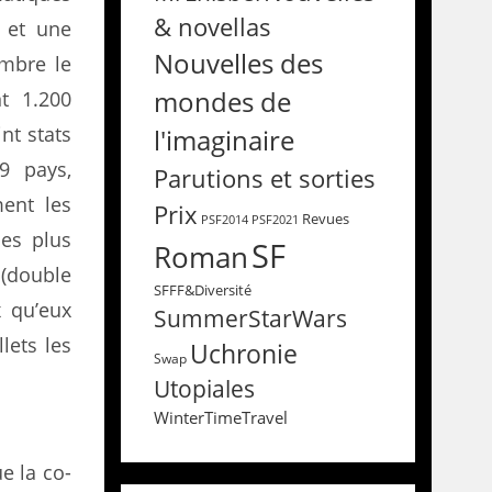
& novellas
 et une
Nouvelles des
embre le
mondes de
t 1.200
nt stats
l'imaginaire
9 pays,
Parutions et sorties
ment les
Prix
Revues
PSF2014
PSF2021
les plus
SF
Roman
 (double
SFFF&Diversité
 qu’eux
SummerStarWars
lets les
Uchronie
Swap
Utopiales
WinterTimeTravel
e la co-