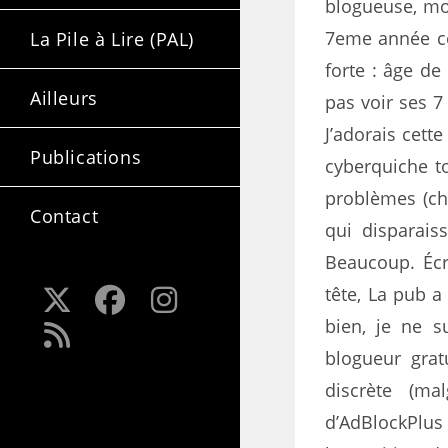
blogueuse, mo
7eme année ce
La Pile à Lire (PAL)
forte : âge de
Ailleurs
pas voir ses 7
J’adorais cette
Publications
cyberquiche to
problèmes (ch
Contact
qui disparaiss
Beaucoup. Écr
tête, La pub 
bien, je ne 
blogueur grat
discrète (ma
d’AdBlockPlu