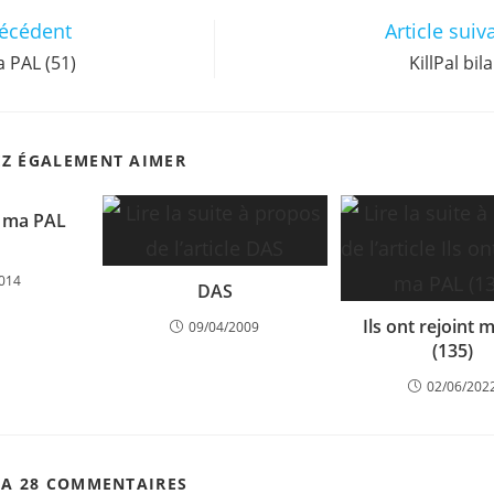
récédent
Article suiv
a PAL (51)
KillPal bi
EZ ÉGALEMENT AIMER
nt ma PAL
2014
DAS
Ils ont rejoint 
09/04/2009
(135)
02/06/202
 A 28 COMMENTAIRES