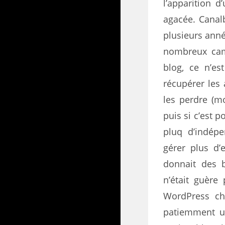
l’apparition 
agacée. Canal
plusieurs année
nombreux cama
blog, ce n’e
récupérer les
les perdre (mo
puis si c’est p
pluq d’indép
gérer plus d’
donnait des b
n’était guère
WordPress ch
patiemment un