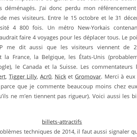
ets déménagés. J’ai donc perdu mon référencement
 de mes visiteurs. Entre le 15 octobre et le 31 déc
isité 4 800 fois. Un métro New-Yorkais contenan
faudrait faire 4 voyages pour les déplacer tous. Le poi
 me dit aussi que les visiteurs viennent de 2
t la France, la Belgique, les États-Unis (probable
gle), le Canada et la Suisse. Les commentateurs 
ert
,
Tigger Lilly
,
Acr0
,
Nick
et
Gromovar
. Merci à eux
t, parce que je commente beaucoup moins chez eux
’ils ne m’en tiennent pas rigueur). Voici aussi les bil
oblèmes techniques de 2014, il faut aussi signaler qu