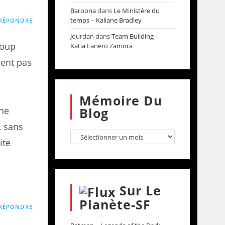
Baroona
dans
Le Ministère du
temps – Kaliane Bradley
RÉPONDRE
Jourdan
dans
Team Building –
coup
Katia Lanero Zamora
nent pas
Mémoire Du
une
Blog
, sans
ite
Sur Le
Planète-SF
RÉPONDRE