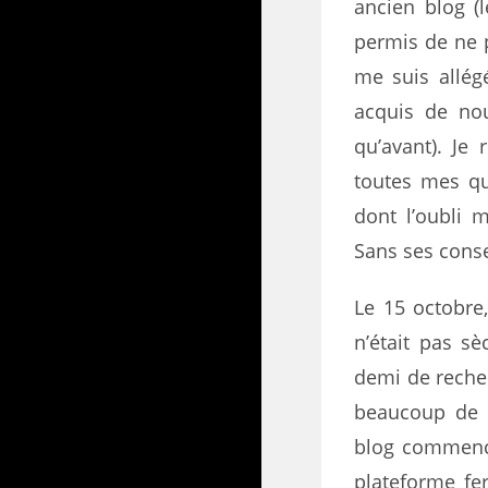
ancien blog (l
permis de ne p
me suis allégé
acquis de no
qu’avant). Je
toutes mes qu
dont l’oubli 
Sans ses conse
Le 15 octobre
n’était pas s
demi de recher
beaucoup de po
blog commence
plateforme fe