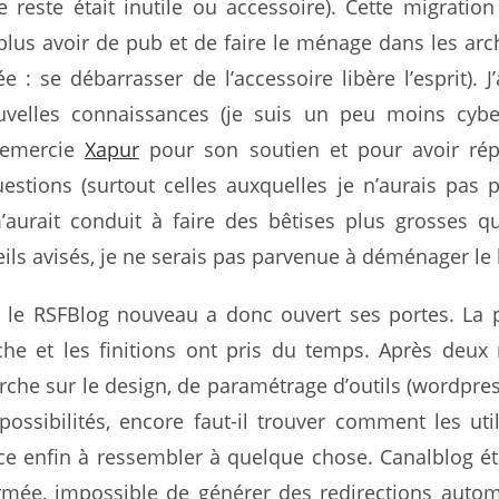
e reste était inutile ou accessoire). Cette migratio
lus avoir de pub et de faire le ménage dans les arch
e : se débarrasser de l’accessoire libère l’esprit). J’
uvelles connaissances (je suis un peu moins cybe
 remercie
Xapur
pour son soutien et pour avoir ré
estions (surtout celles auxquelles je n’aurais pas 
m’aurait conduit à faire des bêtises plus grosses q
ils avisés, je ne serais pas parvenue à déménager le 
, le RSFBlog nouveau a donc ouvert ses portes. La 
èche et les finitions ont pris du temps. Après deux
che sur le design, de paramétrage d’outils (wordpre
ssibilités, encore faut-il trouver comment les utili
 enfin à ressembler à quelque chose. Canalblog é
rmée, impossible de générer des redirections auto