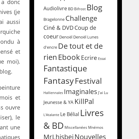
n a donc
Blog
Audiolivre
BD
Bifrost
ives (je
Challenge
Bragelonne
ai aussi
Coup de
Ciné & DVD
rquiche
coeur
Denoël
Denoël Lunes
pondu à
De tout et de
d'encre
pensé et
rien
Ebook
Ecrire
Essai
ue moi).
Fantastique
blog.
Fantasy
Festival
peinture
Imaginales
Halliennales
J'ai Lu
 mois et
KillPal
Jeunesse & YA
ss ouvre
Livres
Le Bélial
L'Atalante
ser), le
& BD
tant une
Miscellanées
Mnémos
Nouvelles
MrLhisbei
matiques