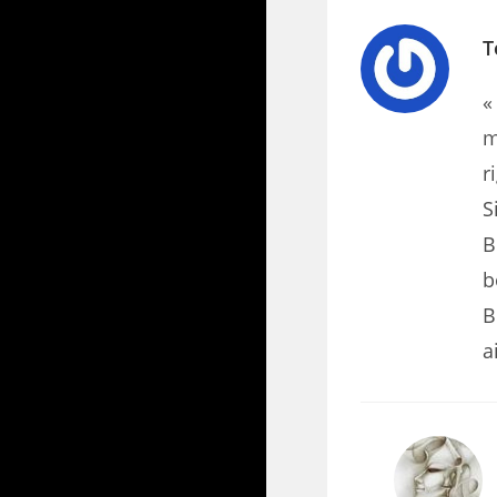
T
«
m
r
S
B
b
B
a