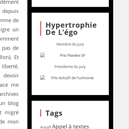
ondément
b depuis
comme de
Hypertrophie
igre un
De L’égo
Comment
Membre du jury
s pas de
lon). Et
liberté,
Présidente du jury
 devoir
face me
archives
 un blog
Tags
t migré
 de mon
Appel à textes
ActuSF