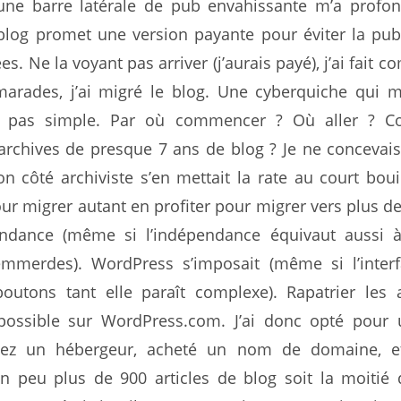
d’une barre latérale de pub envahissante m’a prof
blog promet une version payante pour éviter la pu
s. Ne la voyant pas arriver (j’aurais payé), j’ai fait 
rades, j’ai migré le blog. Une cyberquiche qui m
st pas simple. Par où commencer ? Où aller ? 
 archives de presque 7 ans de blog ? Je ne concevai
n côté archiviste s’en mettait la rate au court bouil
our migrer autant en profiter pour migrer vers plus de 
endance (même si l’indépendance équivaut aussi à
emmerdes). WordPress s’imposait (même si l’inter
outons tant elle paraît complexe). Rapatrier les 
 possible sur WordPress.com. J’ai donc opté pour
ez un hébergeur, acheté un nom de domaine, e
 peu plus de 900 articles de blog soit la moitié