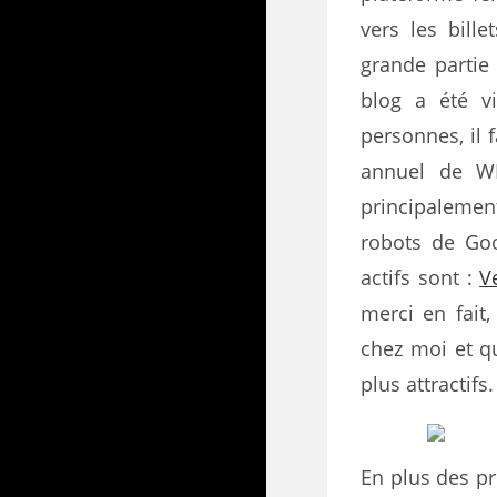
vers les bill
grande partie
blog a été v
personnes, il 
annuel de WP
principalemen
robots de Goo
actifs sont :
V
merci en fai
chez moi et qu
plus attractifs.
En plus des pr