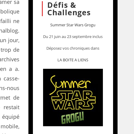
tamer sa
Défis &
Challenges
mbolique
ailli ne
Summer Star Wars Grogu
nalblog.
Du 21 juin au 23 septembre inclus
 un jour,
Déposez vos chroniques dans
 trop de
archives
LA BOITE A LIENS
 en a a.
n casse-
ons-nous
rmet de
 restait
 équipé
mobile,