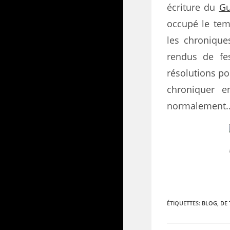
écriture du
Gu
occupé le temp
les chronique
rendus de fes
résolutions po
chroniquer e
normalement..
ÉTIQUETTES
:
BLOG
,
DE 