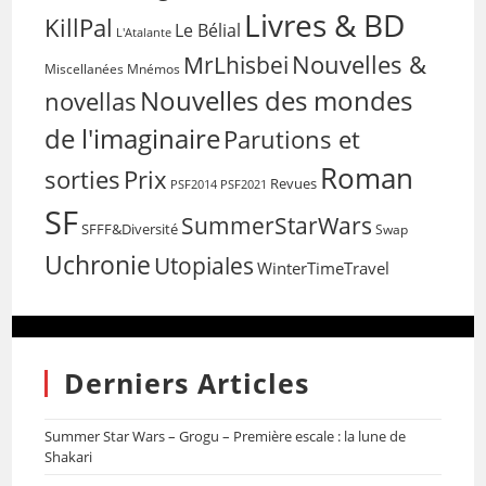
Livres & BD
KillPal
Le Bélial
L'Atalante
Nouvelles &
MrLhisbei
Miscellanées
Mnémos
Nouvelles des mondes
novellas
de l'imaginaire
Parutions et
Roman
sorties
Prix
Revues
PSF2014
PSF2021
SF
SummerStarWars
SFFF&Diversité
Swap
Uchronie
Utopiales
WinterTimeTravel
Derniers Articles
Summer Star Wars – Grogu – Première escale : la lune de
Shakari