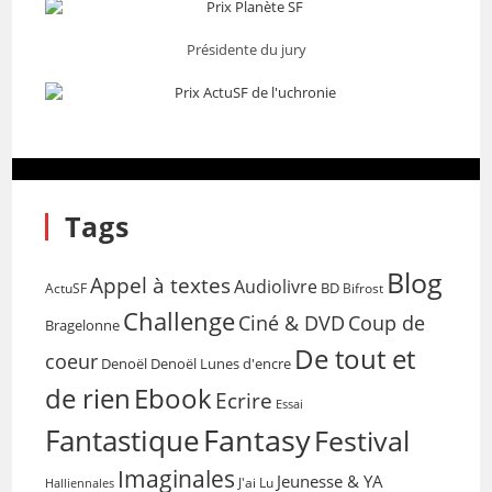
Présidente du jury
Tags
Blog
Appel à textes
Audiolivre
BD
Bifrost
ActuSF
Challenge
Coup de
Ciné & DVD
Bragelonne
De tout et
coeur
Denoël
Denoël Lunes d'encre
de rien
Ebook
Ecrire
Essai
Fantasy
Fantastique
Festival
Imaginales
Jeunesse & YA
Halliennales
J'ai Lu