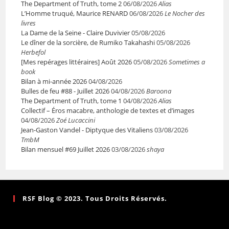
The Department of Truth, tome 2
06/08/2026
Alias
L’Homme truqué, Maurice RENARD
06/08/2026
Le Nocher des
livres
La Dame de la Seine - Claire Duvivier
05/08/2026
Le dîner de la sorcière, de Rumiko Takahashi
05/08/2026
Herbefol
[Mes repérages littéraires] Août 2026
05/08/2026
Sometimes a
book
Bilan à mi-année 2026
04/08/2026
Bulles de feu #88 - Juillet 2026
04/08/2026
Baroona
The Department of Truth, tome 1
04/08/2026
Alias
Collectif – Éros macabre, anthologie de textes et d’images
04/08/2026
Zoé Lucaccini
Jean-Gaston Vandel - Diptyque des Vitaliens
03/08/2026
TmbM
Bilan mensuel #69 Juillet 2026
03/08/2026
shaya
RSF Blog © 2023. Tous Droits Réservés.