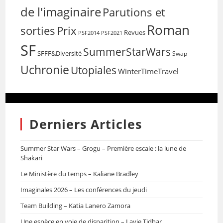
de l'imaginaire
Parutions et
Roman
sorties
Prix
Revues
PSF2014
PSF2021
SF
SummerStarWars
SFFF&Diversité
Swap
Uchronie
Utopiales
WinterTimeTravel
Derniers Articles
Summer Star Wars – Grogu – Première escale : la lune de
Shakari
Le Ministère du temps – Kaliane Bradley
Imaginales 2026 – Les conférences du jeudi
Team Building – Katia Lanero Zamora
Une espèce en voie de disparition – Lavie Tidhar