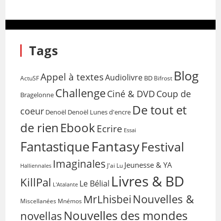
Tags
Blog
Appel à textes
Audiolivre
BD
Bifrost
ActuSF
Challenge
Coup de
Ciné & DVD
Bragelonne
De tout et
coeur
Denoël
Denoël Lunes d'encre
de rien
Ebook
Ecrire
Essai
Fantasy
Fantastique
Festival
Imaginales
Jeunesse & YA
Halliennales
J'ai Lu
Livres & BD
KillPal
Le Bélial
L'Atalante
Nouvelles &
MrLhisbei
Miscellanées
Mnémos
Nouvelles des mondes
novellas